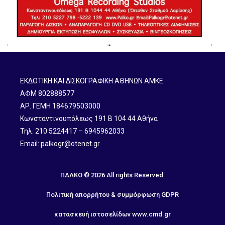
ΕΚΔΟΤΙΚΗ ΚΑΙ ΔΙΣΚΟΓΡΑΦΙΚΗ ΑΘΗΝΩΝ ΑΜΚΕ
ΑΦΜ 802888577
ΑΡ. ΓΕΜΗ 184679503000
Κωνσταντινουπόλεως 191 B 104 44 Αθήνα
Τηλ. 210 5224417 – 6945962033
Email: palkogr@otenet.gr
ΠΑΛΚΟ © 2026 All rights Reserved.
Πολιτική απορρήτου & συμμόρφωση GDPR
κατασκευή ιστοσελίδων
www.cmd.gr