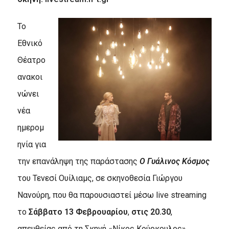
Το
Εθνικό
Θέατρο
ανακοι
νώνει
νέα
ημερομ
ηνία για
την επανάληψη της παράστασης
Ο Γυάλινος
Kόσμος
του Τενεσί Ουίλιαμς, σε σκηνοθεσία Γιώργου
Νανούρη, που θα παρουσιαστεί μέσω live streaming
το
Σάββατο 13 Φεβρουαρίου
,
στις 20.30
,
απευθείας από τη Σκηνή «Νίκος Κούρκουλος».