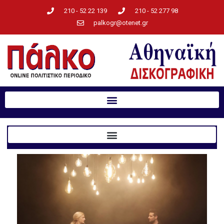
210 - 52 22 139
210 - 52 277 98
palkogr@otenet.gr