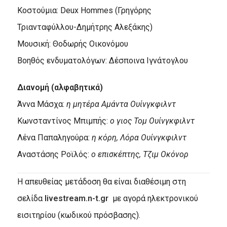
Κοστούμια: Deux Hommes (Γρηγόρης
Τριανταφύλλου-Δημήτρης Αλεξάκης)
Μουσική: Θοδωρής Οικονόμου
Βοηθός ενδυματολόγων: Δέσποινα Ιγνάτογλου
Διανομή (αλφαβητικά)
Άννα Μάσχα:
η μητέρα Αμάντα Ουίνγκφιλντ
Κωνσταντίνος Μπιμπής:
ο γιος Τομ Ουίνγκφιλντ
Λένα Παπαληγούρα:
η κόρη, Λόρα Ουίνγκφιλντ
Αναστάσης Ροϊλός:
ο επισκέπτης, Τζιμ Οκόνορ
Η απευθείας μετάδοση θα είναι διαθέσιμη στη
σελίδα
livestream.n-t.gr
με αγορά ηλεκτρονικού
εισιτηρίου (κωδικού πρόσβασης).