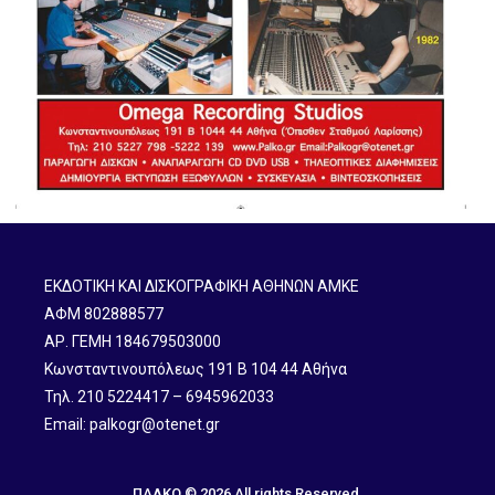
ΕΚΔΟΤΙΚΗ ΚΑΙ ΔΙΣΚΟΓΡΑΦΙΚΗ ΑΘΗΝΩΝ ΑΜΚΕ
ΑΦΜ 802888577
ΑΡ. ΓΕΜΗ 184679503000
Κωνσταντινουπόλεως 191 B 104 44 Αθήνα
Τηλ. 210 5224417 – 6945962033
Email: palkogr@otenet.gr
ΠΑΛΚΟ © 2026 All rights Reserved.