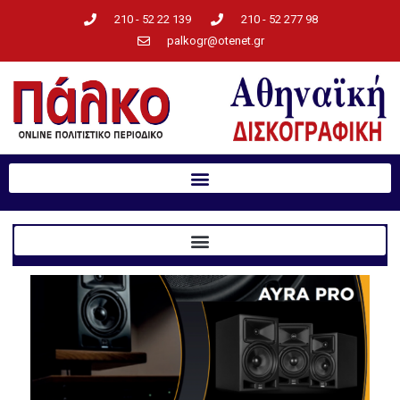
210 - 52 22 139
210 - 52 277 98
palkogr@otenet.gr