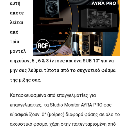
αυτή
αποτε
λείται
από
τρία
μοντέλ
α ηχείων, 5 , 6 & 8 ίντσες και ένα SUB 10” για να
μην σας λείψει τίποτα από το συχνοτικό φάσμα
της μίξης σας.
Κατασκευασμένα από επαγγελματίες για
επαγγελματίες, τα Studio Monitor AYRA PRO σας
εξασφαλίζουν 0° (μοίρες) διαφορά φάσης σε όλο το
ακουστικό φάσμα, χάρη στην πατενταρισμένη από