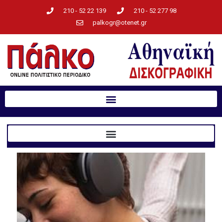
210 - 52 22 139
210 - 52 277 98
palkogr@otenet.gr