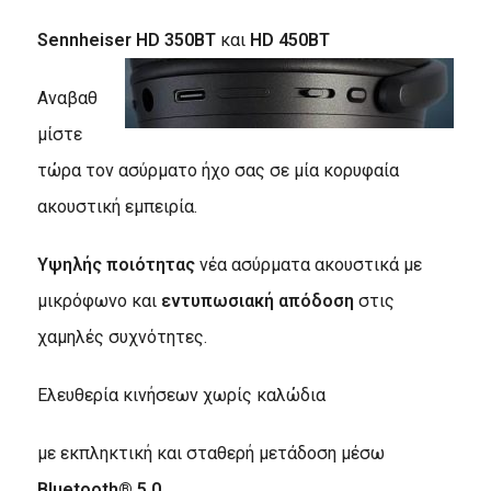
Sennheiser HD
350
BT
και
HD
450
BT
Αναβαθ
μίστε
τώρα τον ασύρματο ήχο σας σε μία κορυφαία
ακουστική εμπειρία.
Υψηλής ποιότητας
νέα ασύρματα ακουστικά με
μικρόφωνο και
εντυπωσιακή απόδοση
στις
χαμηλές συχνότητες.
Ελευθερία κινήσεων χωρίς καλώδια
με εκπληκτική και σταθερή μετάδοση μέσω
Bluetooth® 5.0