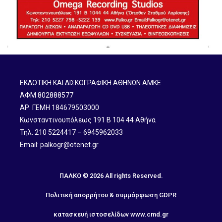
ΕΚΔΟΤΙΚΗ ΚΑΙ ΔΙΣΚΟΓΡΑΦΙΚΗ ΑΘΗΝΩΝ ΑΜΚΕ
ΑΦΜ 802888577
ΑΡ. ΓΕΜΗ 184679503000
Κωνσταντινουπόλεως 191 B 104 44 Αθήνα
Τηλ. 210 5224417 – 6945962033
Email: palkogr@otenet.gr
ΠΑΛΚΟ © 2026 All rights Reserved.
Πολιτική απορρήτου & συμμόρφωση GDPR
κατασκευή ιστοσελίδων
www.cmd.gr