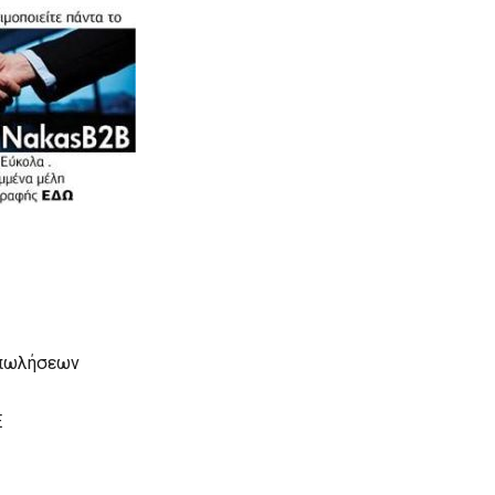
 πωλήσεων
E