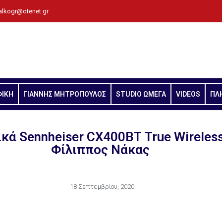
alkogr@otenet.gr
ΦΙΚΗ
ΓΙΑΝΝΗΣ ΜΗΤΡΟΠΟΥΛΟΣ
STUDIO ΩΜΕΓΑ
VIDEOS
ΠΛ
κά Sennheiser CX400ΒΤ True Wireles
Φίλιππος Νάκας
18 Σεπτεμβρίου, 2020