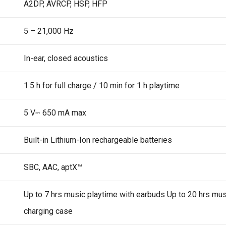
A2DP, AVRCP, HSP, HFP
5 – 21,000 Hz
In-ear, closed acoustics
1.5 h for full charge / 10 min for 1 h playtime
5 V⎓ 650 mA max
Built-in Lithium-Ion rechargeable batteries
SBC, AAC, aptX™
Up to 7 hrs music playtime with earbuds Up to 20 hrs mus
charging case