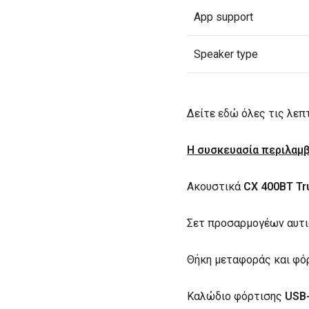
App support
Speaker type
Δείτε
εδώ
όλες τις λεπ
Η συσκευασία περιλαμβ
Ακουστικά
CX
400ΒΤ
Tr
Σετ προσαρμογέων αυτιού
Θήκη μεταφοράς και φό
Καλώδιο φόρτισης
USB