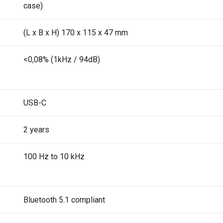
case)
(L x B x H) 170 x 115 x 47 mm
<0,08% (1kHz / 94dB)
USB-C
2 years
100 Hz to 10 kHz
Bluetooth 5.1 compliant