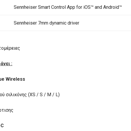
Sennheiser Smart Control App for iOS™ and Android™
Sennheiser 7mm dynamic driver
τομέρειες
άνει :
ue Wireless
 σιλικόνης (XS / S / M / L)
ρτισης
-C