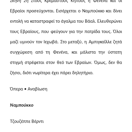
Σκηνή 2η
Στους Kρεμαστούς Kήπους η Φενένα και οι
Εβραίοι προσεύχονται. Εισέρχεται ο Ναμπούκκο και δίνει
εντολή να καταστραφεί το άγαλμα του Βάαλ. Ελευθερώνει
τους Εβραίους, που φεύγουν για την πατρίδα τους. Όλοι
μαζί υμνούν τον Ιεχωβά. Στο μεταξύ, η Αμπιγκαΐλλε ζητά
συγχώρεση από τη Φενένα, και μάλιστα την ύστατη
στιγμή στρέφεται στον θεό των Εβραίων. Όμως, δεν θα
ζήσει, διότι νωρίτερα έχει πάρει δηλητήριο.
Όπερα • Αναβίωση
Ναμπούκκο
Τζουζέππε Βέρντι