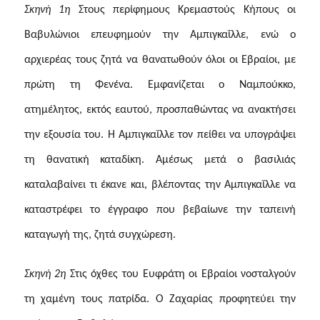
Σκηνή 1η
Στους περίφημους Kρεμαστούς Kήπους οι
Βαβυλώνιοι επευφημούν την Αμπιγκαΐλλε, ενώ ο
αρχιερέας τους ζητά να θανατωθούν όλοι οι Εβραίοι, με
πρώτη τη Φενένα. Εμφανίζεται ο Ναμπούκκο,
ατημέλητος, εκτός εαυτού, προσπαθώντας να ανακτήσει
την εξουσία του. Η Αμπιγκαΐλλε τον πείθει να υπογράψει
τη θανατική καταδίκη. Αμέσως μετά ο βασιλιάς
καταλαβαίνει τι έκανε και, βλέποντας την Αμπιγκαΐλλε να
καταστρέφει το έγγραφο που βεβαίωνε την ταπεινή
καταγωγή της, ζητά συγχώρεση.
Σκηνή 2η
Στις όχθες του Ευφράτη οι Εβραίοι νοσταλγούν
τη χαμένη τους πατρίδα. Ο Ζαχαρίας προφητεύει την