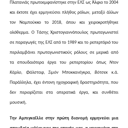
Πλατανιάς πρωτοεμφανίστηκε στην ΕΛΣ ως Άλφιο το 2004
και έκτοτε έχει ερμηνεύσει πλήθος ρόλων, μεταξύ άλλων
τον Ναμπούκκο το 2018, όπου και χειροκροτήθηκε
ολόθερμα. Ο Τάσης Χριστογιαννόπουλος πρωταγωνιστεί
σε παραγωγές της ΕΛΣ από το 1989 και το ρεπερ
τόριό του
περιλαμβάνει πρωταγωνιστικούς ρόλους σε μερικά από
τα σπουδαιότερα έργα του ρεπερτορίου όπως
Ντον
Κάρλο
,
Φάλσταφ
,
Σιμόν Μποκκανέγκρα
,
Βότσεκ
κ.ά.
Παράλληλα, έχει έντονη ηχογραφική δραστηριότητα, που
δεν περιορίζεται στα οπερατικά έργα, και συνθέτει
μουσική.
Την Αμπιγκαΐλλε στην πρώτη διανομή ερμηνεύει μια