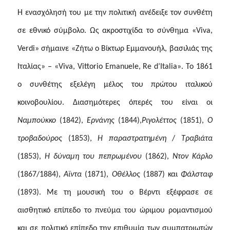
Η ενασχόλησή του με την πολιτική ανέδειξε τον συνθέτη
σε εθνικό σύμβολο. Ως ακροστιχίδα το σύνθημα «Viva,
Verdi» σήμαινε «Ζήτω ο Βίκτωρ Εμμανουήλ, βασιλιάς της
Ιταλίας» – «Viva, Vittorio Emanuele,
R
e d’Italia». Το 1861
ο συνθέτης εξελέγη μέλος του πρώτου ιταλικού
κοινοβουλίου. Διασημότερες όπερές του είναι οι
Ναμπούκκο
(1842),
Ερνάνης
(1844),
Ριγολέττος
(1851),
Ο
τροβαδούρος
(1853),
Η παραστρατημένη
/
Τραβιάτα
(1853),
Η δύναμη του πεπρωμένου
(1862),
Ντον Κάρλο
(1867/1884),
Αΐντα
(1871),
Οθέλλος
(1887) και
Φάλσταφ
(1893). Με τη μουσική του ο Βέρντι εξέφρασε σε
αισθητικό επίπεδο το πνεύμα του ώριμου ρομαντισμού
και σε πολιτικό επίπεδο την επιθυμία των συμπατριωτών