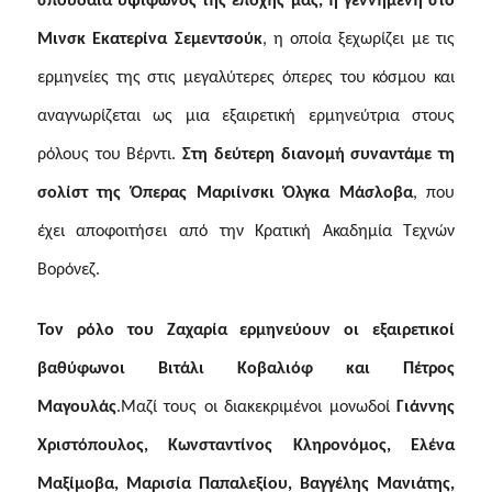
σπουδαία υψίφωνος της εποχής μας, η γεννημένη στο
Μινσκ Εκατερίνα Σεμεντσούκ
,
η οποία ξεχωρίζει με τις
ερμηνείες της στις μεγαλύτερες όπερες του κόσμου και
αναγνωρίζεται ως μια εξαιρετική ερμηνεύτρια στους
ρόλους του Βέρντι.
Στη δεύτερη διανομή συναντάμε τη
σολίστ της Όπερας Μαριίνσκι
Όλγκα Μάσλοβα
,
που
έχει αποφοιτήσει από την Κρατική Ακαδημία Τεχνών
Βορόνεζ
.
Τον ρόλο του Ζαχαρία ερμηνεύουν οι εξαιρετικοί
βαθύφωνοι Βιτάλι Κοβαλιόφ και Πέτρος
Μαγουλάς
.
Μαζί τους οι διακεκριμένοι μονωδοί
Γιάννης
Χριστόπουλος, Κωνσταντίνος Κληρονόμος, Ελένα
Μαξίμοβα, Μαρισία Παπαλεξίου, Βαγγέλης Μανιάτης,