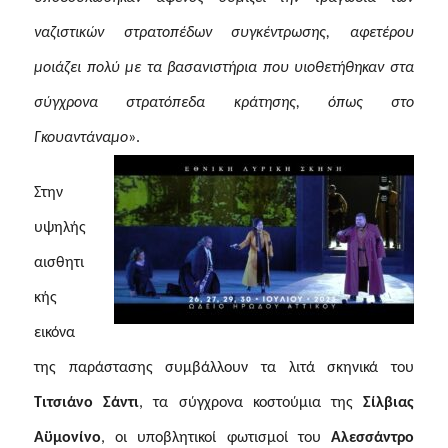
ναζιστικών στρατοπέδων συγκέντρωσης, αφετέρου
μοιάζει πολύ με τα βασανιστήρια που υιοθετήθηκαν στα
σύγχρονα στρατόπεδα κράτησης, όπως στο
Γκουαντάναμο
».
Στην
υψηλής
αισθητι
κής
εικόνα
της παράστασης συμβάλλουν τα λιτά σκηνικά του
Τιτσιάνο Σάντι
,
τα σύγχρονα κοστούμια της
Σίλβιας
Αϋμονίνο
,
οι υποβλητικοί φωτισμοί του
Αλεσσάντρο