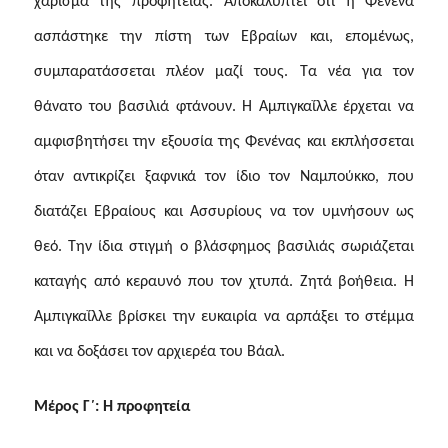
χάρισμα της προφητείας. Αποκαλύπτει ότι η Φενένα
ασπάστηκε την πίστη των Εβραίων και, επομένως,
συμπαρατάσσεται πλέον μαζί τους. Τα νέα για τον
θάνατο του βασιλιά φτάνουν. Η Αμπιγκαΐλλε έρχεται να
αμφισβητήσει την εξουσία της Φενένας και εκπλήσσεται
όταν αντικρίζει ξαφνικά τον ίδιο τον Ναμπούκκο, που
διατάζει Εβραίους και Ασσυρίους να τον υμνήσουν ως
θεό. Την ίδια στιγμή ο βλάσφημος βασιλιάς σωριάζεται
καταγής από κεραυνό που τον χτυπά. Ζητά βοήθεια. Η
Αμπιγκαΐλλε βρίσκει την ευκαιρία να αρπάξει το στέμμα
και να δοξάσει τον αρχιερέα του Βάαλ.
Μέρος Γ΄: Η προφητεία