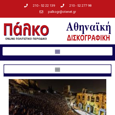
210 - 52 22 139
210 - 52 277 98
palkogr@otenet.gr