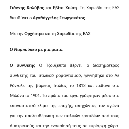
Γιάννης Καλύβας
και
Εβίτα Χιώτη
.
Τη Χορωδία της ΕΛΣ
διευθύνει ο
Αγαθάγγελος Γεωργακάτος
.
Μ
ε την
Ορχήστρα
και τη
Χορωδία
της
ΕΛΣ
.
Ο
Ναμπούκκο
με μια ματιά
Ο συνθέτης
Ο Τζουζέππε Βέρντι, ο διασημότερος
συνθέτης του ιταλικού ρομαντισμού, γεννήθηκε στο Λε
Ρόνκολε της βόρειας Ιταλίας το 1813 και πέθανε στο
Μιλάνο το 1901. Τα πρώτα του έργα γράφτηκαν μέσα στο
επαναστατικό κλίμα της εποχής, απηχώντας τον αγώνα
για την απελευθέρωση των ιταλικών κρατιδίων από τους
Αυστριακούς και την ενοποίησή τους σε κυρίαρχη χώρα.