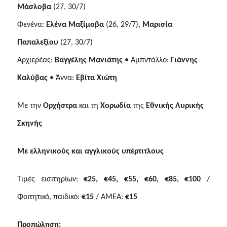
Μάσλοβα
(27, 30/7)
Φενένα:
Ελένα Μαξίμοβα
(26, 29/7),
Μαρισία
Παπαλεξίου
(27, 30/7)
Αρχιερέας:
Βαγγέλης Μανιάτης
• Αμπντάλλο:
Γιάννης
Καλύβας
• Άννα:
Εβίτα Χιώτη
Με την
Ορχήστρα
και τη
Χορωδία
της
Εθνικής Λυρικής
Σκηνής
Με ελληνικούς και αγγλικούς υπέρτιτλους
Τιμές εισιτηρίων:
€25, €45, €55, €60, €85, €100
/
Φοιτητικό, παιδικό:
€15
/ ΑΜΕΑ:
€15
Προπώληση: