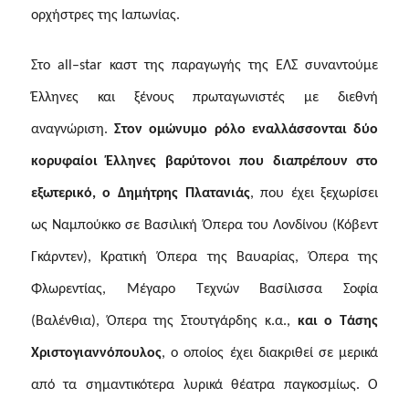
ορχήστρες της Ιαπωνίας.
Στο
all
–
star
καστ της παραγωγής της ΕΛΣ συναντούμε
Έλληνες και ξένους πρωταγωνιστές με διεθνή
αναγνώριση.
Στον ομώνυμο ρόλο εναλλάσσονται δύο
κορυφαίοι Έλληνες βαρύτονοι που διαπρέπουν στο
εξωτερικό, ο Δημήτρης Πλατανιάς
,
που
έχει ξεχωρίσει
ως Ναμπούκκο σε Βασιλική Όπερα του Λονδίνου (Κόβεντ
Γκάρντεν), Κρατική Όπερα της Βαυαρίας, Όπερα της
Φλωρεντίας, Μέγαρο Τεχνών Βασίλισσα Σοφία
(Βαλένθια), Όπερα της Στουτγάρδης κ.α.,
και ο Τάσης
Χριστογιαννόπουλος
,
ο οποίος έχει διακριθεί σε μερικά
από τα σημαντικότερα λυρικά θέατρα παγκοσμίως.
Ο