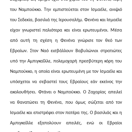
του Ναμπούκκο. Την εμπιστεύεται στον Ισμαέλε, ανιψιό
του Σεδεκία, βασιλιά της Ιερουσαλήμ. Φενένα και Ισμαέλε
είχαν γνωριστεί παλιότερα και είναι ερωτευμένοι. Μέσα
από αυτή τη σχέση η Φενένα γνώρισε τον θεό των
Εβραίων. Στον Nαό εισβάλλουν Βαβυλώνιοι στρατιώτες
υπό την Αμπιγκαΐλλε, πολεμοχαρή πρεσβύτερη κόρη του
Ναμπούκκο, η οποία είναι ερωτευμένη με τον Ισμαέλε και
υπόσχεται να σεβαστεί τους Εβραίους εάν εκείνος την
ακολουθήσει. Φτάνει ο Ναμπούκκο. Ο Ζαχαρίας απειλεί
να θανατώσει τη Φενένα, που όμως σώζεται από τον
Ισμαέλε και επιστρέφει στον πατέρα της. Ο βασιλιάς και η
Αμπιγκαΐλλε εξαπολύουν απειλές, ενώ οι Εβραίοι