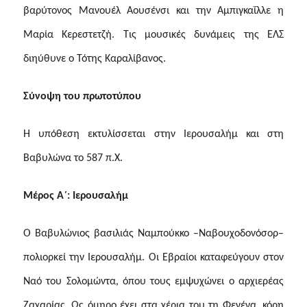
βαρύτονος Μανουέλ Αουσένσι και την Αμπιγκαΐλλε η
Μαρία Κερεστετζή. Τις μουσικές δυνάμεις της ΕΛΣ
διηύθυνε ο Τότης Καραλίβανος.
Σύνοψη του πρωτοτύπου
Η υπόθεση εκτυλίσσεται στην Ιερουσαλήμ και στη
Βαβυλώνα το 587 π.Χ.
Μέρος Α΄: Ιερουσαλήμ
Ο Βαβυλώνιος βασιλιάς Ναμπούκκο –Ναβουχοδονόσορ–
πολιορκεί την Ιερουσαλήμ. Οι Εβραίοι καταφεύγουν στον
Ναό του Σολομώντα, όπου τους εμψυχώνει ο αρχιερέας
Ζαχαρίας. Ως όμηρο έχει στα χέρια του τη Φενένα, κόρη