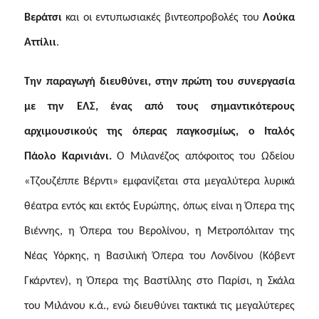
Βεράτσι
και
οι εντυπωσιακές βιντεοπροβολές του
Λούκα
Αττίλιι
.
T
ην παραγωγή διευθύνει, στην πρώτη του συνεργασία
με την ΕΛΣ, ένας από τους σημαντικότερους
αρχιμουσικούς της όπερας παγκοσμίως, ο Ιταλός
Πάολο Καρινιάνι.
Ο Μιλανέζος απόφοιτος του Ωδείου
«Τζουζέππε Βέρντι» εμφανίζεται στα μεγαλύτερα λυρικά
θέατρα εντός και εκτός Ευρώπης, όπως είναι η Όπερα της
Βιέννης, η Όπερα του Βερολίνου, η
M
ετροπόλιταν της
Νέας Υόρκης, η Βασιλική Όπερα του Λονδίνου (Κόβεντ
Γκάρντεν), η Όπερα της Βαστίλλης στο Παρίσι, η Σκάλα
του Μιλάνου κ.ά., ενώ διευθύνει τακτικά τις μεγαλύτερες