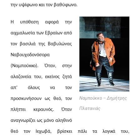
την υψίφωνο και τον βαθύφωνο.
Η υπόθεση αφορά την
αιχμαλωσία των Εβραίων από
τον βασιλιά της Βαβυλώνας
Ναβουχοδονόσορα
(Ναμπούκκο). Όταν, στην
αλαζονεία του, εκείνος ζητά
απ’ όλους να τον
Ναμπούκκο – Δημήτρης
προσκυνήσουν ως θεό, τον
Πλατανιάς
πλήττει κεραυνός. Όταν
αναγνωρίζει ως μόνο αληθινό
θεό τον Ιεχωβά, βρίσκει πάλι τα λογικά του,