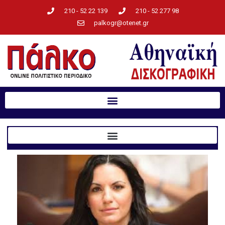
210 - 52 22 139
210 - 52 277 98
palkogr@otenet.gr