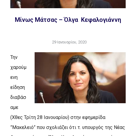
Μίνως Μάτσας – Όλγα Κεφαλογιάννη
29 Ιανουαρίου, 2020
Την
χαρούμ
ενη
είδηση
διαβάσ
αμε
(Χθες Τρίτη 28 Ιανουαρίου) στην εφημερίδα
”Μακελειό” που σχολιάζει ότι τ. υπουργός της Νέας