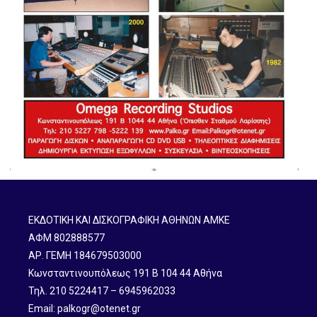
ΕΚΔΟΤΙΚΗ ΚΑΙ ΔΙΣΚΟΓΡΑΦΙΚΗ ΑΘΗΝΩΝ ΑΜΚΕ
ΑΦΜ 802888577
ΑΡ. ΓΕΜΗ 184679503000
Κωνσταντινουπόλεως 191 B 104 44 Αθήνα
Τηλ. 210 5224417 – 6945962033
Email: palkogr@otenet.gr