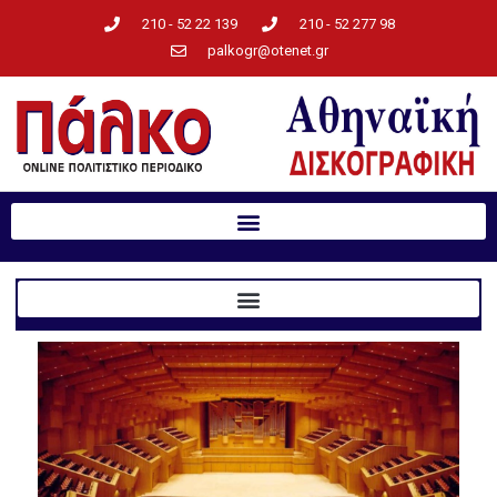
210 - 52 22 139
210 - 52 277 98
palkogr@otenet.gr