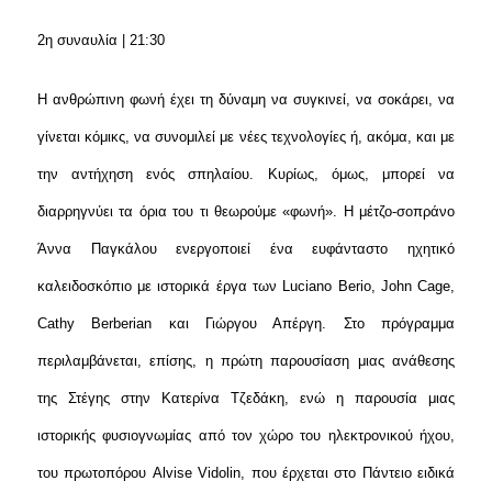
2η συναυλία | 21:30
Η ανθρώπινη φωνή έχει τη δύναμη να συγκινεί, να σοκάρει, να
γίνεται κόμικς, να συνομιλεί με νέες τεχνολογίες ή, ακόμα, και με
την αντήχηση ενός σπηλαίου. Κυρίως, όμως, μπορεί να
διαρρηγνύει τα όρια του τι θεωρούμε «φωνή». Η μέτζο-σοπράνο
Άννα Παγκάλου ενεργοποιεί ένα ευφάνταστο ηχητικό
καλειδοσκόπιο με ιστορικά έργα των Luciano Berio, John Cage,
Cathy Berberian και Γιώργου Απέργη. Στο πρόγραμμα
περιλαμβάνεται, επίσης, η πρώτη παρουσίαση μιας ανάθεσης
της Στέγης στην Κατερίνα Τζεδάκη, ενώ η παρουσία μιας
ιστορικής φυσιογνωμίας από τον χώρο του ηλεκτρονικού ήχου,
του πρωτοπόρου Alvise Vidolin, που έρχεται στο Πάντειο ειδικά