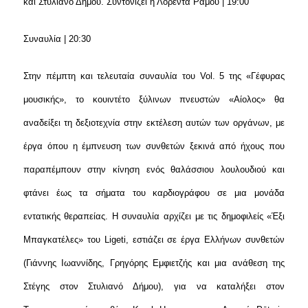
και Στυλιανό Δήμου. Συντονίζει η Λορέντα Ράμου | 19:00
Συναυλία | 20:30
Στην πέμπτη και τελευταία συναυλία του Vol. 5 της «Γέφυρας
μουσικής», το κουιντέτο ξύλινων πνευστών «Αίολος» θα
αναδείξει τη δεξιοτεχνία στην εκτέλεση αυτών των οργάνων, με
έργα όπου η έμπνευση των συνθετών ξεκινά από ήχους που
παραπέμπουν στην κίνηση ενός θαλάσσιου λουλουδιού και
φτάνει έως τα σήματα του καρδιογράφου σε μια μονάδα
εντατικής θεραπείας. Η συναυλία αρχίζει με τις δημοφιλείς «Έξι
Μπαγκατέλες» του
Ligeti
, εστιάζει σε έργα Ελλήνων συνθετών
(Γιάννης Ιωαννίδης, Γρηγόρης Εμφιετζής και μια ανάθεση της
Στέγης στον Στυλιανό Δήμου), για να καταλήξει στον