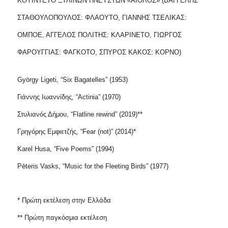
ΚΟΥΙΝΤΕΤΟ ΞΥΛΙΝΩΝ ΠΝΕΥΣΤΩΝ «ΑΙΟΛΟΣ» (ΒΑΓΓΕΛΗΣ
ΣΤΑΘΟΥΛΟΠΟΥΛΟΣ: ΦΛΑΟΥΤΟ, ΓΙΑΝΝΗΣ ΤΣΕΛΙΚΑΣ:
ΟΜΠΟΕ, ΑΓΓΕΛΟΣ ΠΟΛΙΤΗΣ: ΚΛΑΡΙΝΕΤΟ, ΓΙΩΡΓΟΣ
ΦΑΡΟΥΓΓΙΑΣ: ΦΑΓΚΟΤΟ, ΣΠΥΡΟΣ ΚΑΚΟΣ: ΚΟΡΝΟ)
György Ligeti, “Six Bagatelles” (1953)
Γιάννης Ιωαννίδης, “Actinia” (1970)
Στυλιανός Δήμου, “
Flatline
rewind
” (2019)**
Γρηγόρης Εμφιετζής, “
Fear
(
not
)” (2014)*
Karel
Husa
, “
Five
Poems
” (1994)
P
ē
teris
Vasks
, “
Music
for
the
Fleeting
Birds
” (1977)
* Πρώτη εκτέλεση στην Ελλάδα
** Πρώτη παγκόσμια εκτέλεση