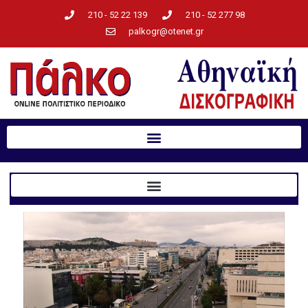
210 - 52 22 139
210 - 52 277 98
palkogr@otenet.gr