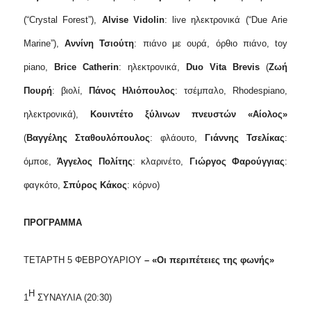
(“Crystal Forest”),
Alvise Vidolin
: live ηλεκτρονικά (“Due Arie
Marine”),
Αννίνη Τσιούτη
: πιάνο με ουρά, όρθιο πιάνο,
t
oy
p
iano
,
Brice
Catherin
: ηλεκτρονικά,
Duo
Vita
Brevis
(
Ζωή
Πουρή
: βιολί,
Πάνος Ηλιόπουλος
: τσέμπαλο,
Rhodes
p
iano
,
ηλεκτρονικά),
Κουιντέτο ξύλινων πνευστών «Αίολος»
(
Βαγγέλης Σταθουλόπουλος
: φλάουτο,
Γιάννης Τσελίκας
:
όμποε,
Άγγελος Πολίτης
: κλαρινέτο,
Γιώργος Φαρούγγιας
:
φαγκότο,
Σπύρος Κάκος
: κόρνο)
ΠΡΟΓΡΑΜΜΑ
ΤΕΤΑΡΤΗ 5 ΦΕΒΡΟΥΑΡΙΟΥ
– «Οι περιπέτειες της φωνής»
Η
1
ΣΥΝΑΥΛΙΑ (20:30)