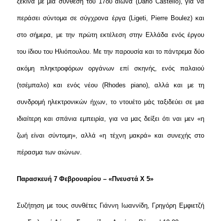
ξεκινά με μια σύνθεση του 17ου αιώνα (Dario Castello), για να
περάσει σύντομα σε σύγχρονα έργα (
Ligeti
,
Pierre
Boulez
) και
στο σήμερα, με την πρώτη εκτέλεση στην Ελλάδα ενός έργου
του ίδιου του Ηλιόπουλου. Με την παρουσία και το πάντρεμα δύο
ακόμη πληκτροφόρων οργάνων επί σκηνής, ενός παλαιού
(τσέμπαλο) και ενός νέου (Rhodes piano), αλλά και με τη
συνδρομή ηλεκτρονικών ήχων, το ντουέτο μάς ταξιδεύει σε μια
ιδιαίτερη και σπάνια εμπειρία, για να μας δείξει ότι ναι μεν «η
ζωή είναι σύντομη», αλλά «η τέχνη μακρά» και συνεχής στο
πέρασμα των αιώνων.
Παρασκευή 7 Φεβρουαρίου – «Πνευστά Χ 5»
Συζήτηση με τους συνθέτες Γιάννη Ιωαννίδη, Γρηγόρη Εμφιετζή