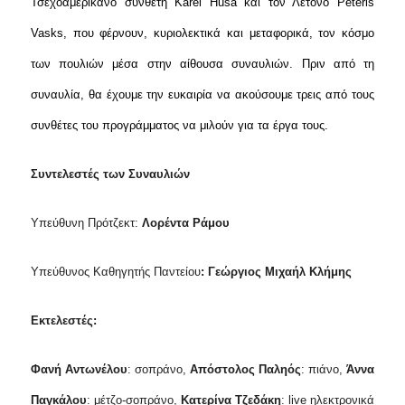
Τσεχοαμερικανό συνθέτη Karel Husa και τον Λετονό Pēteris
Vasks, που φέρνουν, κυριολεκτικά και μεταφορικά, τον κόσμο
των πουλιών μέσα στην αίθουσα συναυλιών. Πριν από τη
συναυλία, θα έχουμε την ευκαιρία να ακούσουμε τρεις από τους
συνθέτες του προγράμματος να μιλούν για τα έργα τους.
Συντελεστές των Συναυλιών
Υπεύθυνη Πρότζεκτ:
Λορέντα Ράμου
Υπεύθυνος Καθηγητής Παντείου
: Γεώργιος Μιχαήλ Κλήμης
Εκτελεστές:
Φανή Αντωνέλου
: σοπράνο,
Απόστολος Παληός
: πιάνο,
Άννα
Παγκάλου
: μέτζo-σοπράνο,
Κατερίνα Τζεδάκη
: live ηλεκτρονικά