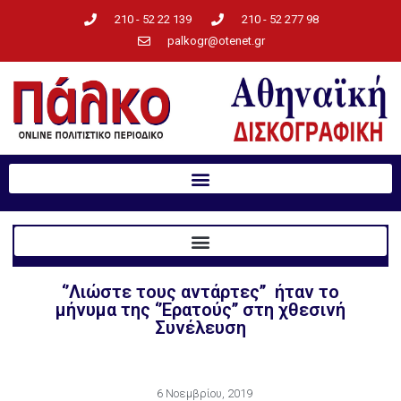
210 - 52 22 139
210 - 52 277 98
palkogr@otenet.gr
‘’Λιώστε τους αντάρτες’’ ήταν το
μήνυμα της ‘’Ερατούς’’ στη χθεσινή
Συνέλευση
6 Νοεμβρίου, 2019