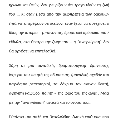
ηρώων και θεών, δεν γνωρίζουν ότι τραγουδούν τη ζωή
του … Κι όταν μέσα από την αξιοπρέπεια των δακρύων
ζητά να επιτρέψουν σε εκείνον, έναν ξένο, να συνεχίσει ο
ίδιος την ιστορία – μπαίνοντας, δραματικό πρόσωπο πια /
είδωλο, στο θέατρο της ζωής του – η “αναγνώριση” δεν
θα αργήσει να επιτελεσθεί.
Χάρη σε μια μοναδικής δραματουργικής έμπνευσης
ίντριγκα του ποιητή της οδύσσειας, (μοναδική σχεδόν στο
παγκόσμιο ρεπερτόριο), τα δάκρυα τον έκαναν θεατή,
αφηγητή Ραψωδό, ποιητή – της ίδιας του της ζωής . Μαζί
με την “αναγνώριση” ανακτά και το όνομα του…
[Υπάρχει μια απλή και θεμελιώδης, ζωτική επιθυμία που