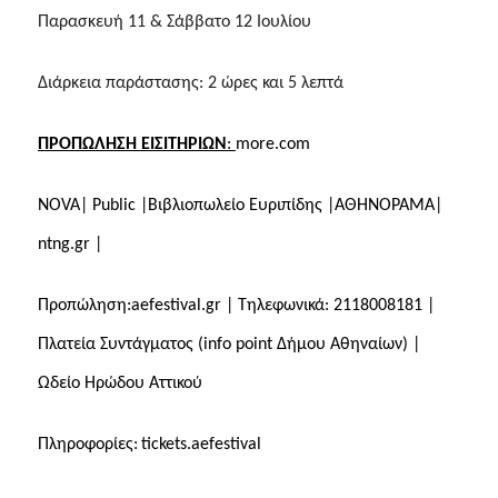
Παρασκευή 11 & Σάββατο 12 Ιουλίου
Διάρκεια παράστασης:
2 ώρες και 5 λεπτά
ΠΡΟΠΩΛΗΣΗ ΕΙΣΙΤΗΡΙΩΝ
:
more
.
com
NOVA
|
Public
|Βιβλιοπωλείο Ευριπίδης |ΑΘΗΝΟΡΑΜΑ|
ntng
.
gr
|
Π
ροπώληση:
aefestival
.
gr
| Τηλεφωνικά: 2118008181
|
Πλατεία Συντάγματος (info point Δήμου Αθηναίων) |
Ωδείο Ηρώδου Αττικού
Πληροφορίες:
tickets
.
aefestival