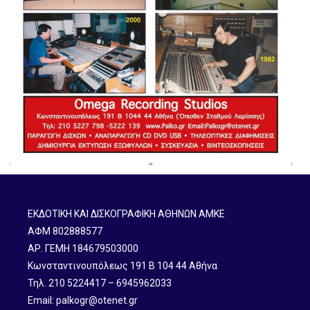
ΕΚΔΟΤΙΚΗ ΚΑΙ ΔΙΣΚΟΓΡΑΦΙΚΗ ΑΘΗΝΩΝ ΑΜΚΕ
ΑΦΜ 802888577
ΑΡ. ΓΕΜΗ 184679503000
Κωνσταντινουπόλεως 191 B 104 44 Αθήνα
Τηλ. 210 5224417 – 6945962033
Email: palkogr@otenet.gr