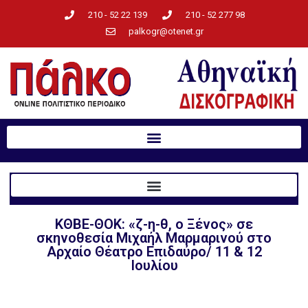
210 - 52 22 139
210 - 52 277 98
palkogr@otenet.gr
ΚΘΒΕ-ΘΟΚ: «ζ-η-θ, ο Ξένος» σε
σκηνοθεσία Μιχαήλ Μαρμαρινού στο
Αρχαίο Θέατρο Επιδαύρο/ 11 & 12
Ιουλίου