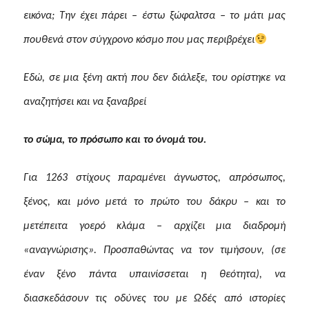
εικόνα
;
Την έχει πάρει – έστω ξώφαλτσα – το μάτι μας
πουθενά
στον σύγχρονο κόσμο που μας περιβρέχει
Εδώ, σε μια ξένη ακτή που δεν διάλεξε, του ορίστηκε να
αναζητήσει και να ξαναβρεί
το σώμα, το πρόσωπο και το όνομά του.
Για 1263 στίχους παραμένει άγνωστος, απρόσωπος,
ξένος, και μόνο μετά το πρώτο του δάκρυ – και το
μετέπειτα γοερό κλάμα – αρχίζει μια διαδρομή
«αναγνώρισης». Προσπαθώντας να τον τιμήσουν, (σε
έναν ξένο πάντα υπαινίσσεται η θεότητα), να
διασκεδάσουν τις οδύνες του με Ωδές από ιστορίες