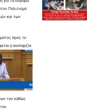
η για τα σοβαρά
στον Πολιτισμό
ιών
και των
άματος προς το
φεται η ανυπαρξία
ένων του καθώς
 του