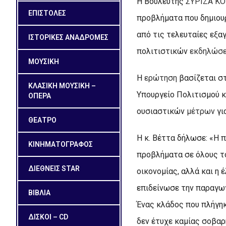
Η Βουλευτής
ΣΥΡΙΖΑ Κ
ΕΠΙΣΤΟΛΕΣ
προβλήματα που δημιουρ
από τις τελευταίες εξα
ΙΣΤΟΡΙΚΕΣ ΑΝΑΔΡΟΜΕΣ
πολιτιστικών
εκδηλώσ
ΜΟΥΣΙΚΗ
Η
ερώτηση
βασίζεται σ
ΚΛΑΣΙΚΗ ΜΟΥΣΙΚΗ –
Υπουργείο Πολιτισμού κ
ΟΠΕΡΑ
ουσιαστικών
μέτρων
γι
ΘΕΑΤΡΟ
Η κ. Βέττα δήλωσε: «Η 
ΚΙΝΗΜΑΤΟΓΡΑΦΟΣ
προβλήματα σε όλους τ
ΔΙΕΘΝΕΙΣ STAR
οικονομίας, αλλά και η
επιδείνωσε την παραγω
ΒΙΒΛΙΑ
Ένας κλάδος που πλήγηκ
ΔΙΣΚΟΙ – CD
δεν έτυχε καμίας σοβαρ