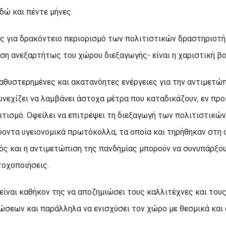
δώ και πέντε μήνες.
ες για δρακόντειο περιορισμό των πολιτιστικών δραστηριοτ
ση ανεξαρτήτως του χώρου διεξαγωγής- είναι η χαριστική βο
 καθυστερημένες και ακατανόητες ενέργειες για την αντιμετώ
υνεχίζει να λαμβάνει άστοχα μέτρα που καταδικάζουν, εν προ
τισμό. Οφείλει να επιτρέψει τη διεξαγωγή των πολιτιστικώ
οντα υγειονομικά πρωτόκολλα, τα οποία και τηρήθηκαν στη 
ός και η αντιμετώπιση της πανδημίας μπορούν να συνυπάρξο
τοχοποιήσεις.
είναι καθήκον της να αποζημιώσει τους καλλιτέχνες και του
σεων και παράλληλα να ενισχύσει τον χώρο με θεσμικά και 