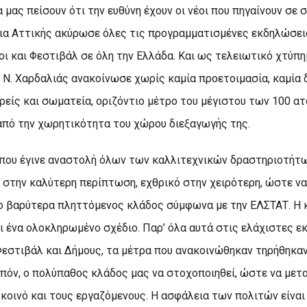
μας πείσουν ότι την ευθύνη έχουν οι νέοι που πηγαίνουν σε σ
α Αττικής ακύρωσε όλες τις προγραμματισμένες εκδηλώσεις 
οι και Φεστιβάλ σε όλη την Ελλάδα. Και ως τελειωτικό χτύπ
Ν. Χαρδαλιάς ανακοίνωσε χωρίς καμία προετοιμασία, καμία 
είς και σωματεία, οριζόντιο μέτρο του μέγιστου των 100 α
από την χωρητικότητα του χώρου διεξαγωγής της.
 που έγινε αναστολή όλων των καλλιτεχνικών δραστηριοτήτω
 στην καλύτερη περίπτωση, εχθρικό στην χειρότερη, ώστε να
 ο βαρύτερα πληττόμενος κλάδος σύμφωνα με την ΕΛΣΤΑΤ. Η 
ι ένα ολοκληρωμένο σχέδιο. Παρ’ όλα αυτά στις ελάχιστες 
Φεστιβάλ και Δήμους, τα μέτρα που ανακοινώθηκαν τηρήθηκαν
ιπόν, ο πολύπαθος κλάδος μας να στοχοποιηθεί, ώστε να μετ
 κοινό και τους εργαζόμενους. Η ασφάλεια των πολιτών είνα