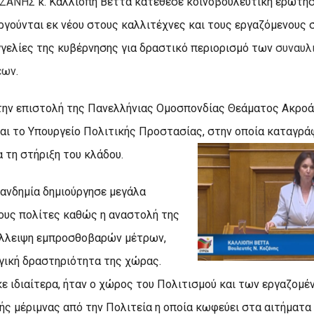
ΟΖΑΝΗΣ
κ. Καλλιόπη Βέττα κατέθεσε κοινοβουλευτική ερώτησ
γούνται εκ νέου στους καλλιτέχνες και τους εργαζόμενους 
γγελίες της κυβέρνησης για δραστικό περιορισμό των
συναυλ
εων
.
την επιστολή της Πανελλήνιας Ομοσπονδίας Θεάματος Ακρο
αι το Υπουργείο Πολιτικής Προστασίας, στην οποία καταγρά
α τη στήριξη του κλάδου.
πανδημία δημιούργησε μεγάλα
ους πολίτες καθώς η αναστολή της
 έλλειψη εμπροσθοβαρών μέτρων,
γική δραστηριότητα της χώρας.
ε ιδιαίτερα, ήταν ο χώρος του Πολιτισμού και των εργαζομ
ής μέριμνας από την Πολιτεία η οποία κωφεύει στα αιτήματα