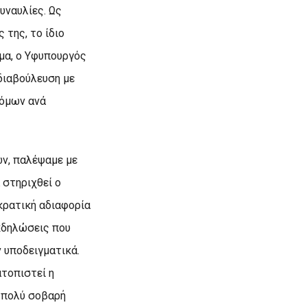
υναυλίες. Ως
της, το ίδιο
ημα, ο Υφυπουργός
διαβούλευση με
τόμων ανά
ν, παλέψαμε με
 στηριχθεί ο
κρατική αδιαφορία
εκδηλώσεις που
 υποδειγματικά.
ατοπιστεί η
ι πολύ σοβαρή