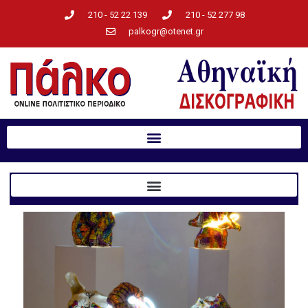
210 - 52 22 139
210 - 52 277 98
palkogr@otenet.gr