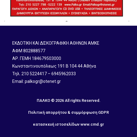
ΕΚΔΟΤΙΚΗ ΚΑΙ ΔΙΣΚΟΓΡΑΦΙΚΗ ΑΘΗΝΩΝ ΑΜΚΕ
ΑΦΜ 802888577
ΑΡ. ΓΕΜΗ 184679503000
Κωνσταντινουπόλεως 191 B 104 44 Αθήνα
Τηλ. 210 5224417 – 6945962033
Email: palkogr@otenet.gr
ΠΑΛΚΟ © 2026 All rights Reserved.
Πολιτική απορρήτου & συμμόρφωση GDPR
κατασκευή ιστοσελίδων
www.cmd.gr