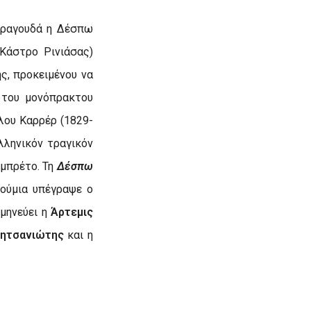
τραγουδά η Δέσπω
(Κάστρο Ρινιάσας)
ς, προκειμένου να
 του μονόπρακτου
ύλου Καρρέρ (1829-
λληνικόν τραγικόν
ιμπρέτο. Τη
Δέσπω
τούμια υπέγραψε ο
ρμηνεύει η
Άρτεμις
λητσανιώτης
και η