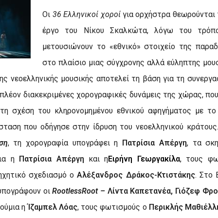
O
ι
36 Ελληνικοί χοροί
για ορχήστρα θεωρούνται
έργο του Νίκου Σκαλκώτα, λόγω του τρόπ
μετουσιώνουν το «εθνικό» στοιχείο της παραδ
στο πλαίσιο μιας σύγχρονης αλλά εύληπτης μου
της νεοελληνικής μουσικής αποτελεί τη βάση για τη συνεργ
 πλέον διακεκριμένες χορογραφικές δυνάμεις της χώρας, που
 τη σχέση του κληρονομημένου εθνικού αφηγήματος με το
σταση που οδήγησε στην ίδρυση του νεοελληνικού κράτους
ση
, τη χορογραφία υπογράφει η
Πατρίσια Απέργη
, τα σκ
μια η
Πατρίσια Απέργη
και η
Ειρήνη Γεωργακίλα
, τους φ
ηχητικό σχεδιασμό ο
Αλέξανδρος Δράκος-Κτιστάκης
. Στο 
 υπογράφουν οι
Rootless
R
oot –
Λίντα Καπετανέα,
Γιόζεφ
Φρο
τούμια η
Ίζαμπελ Λόας
, τους φωτισμούς ο
Περικλής Μαθιέλλ