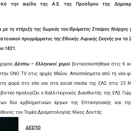
πό την αιγίδα της Α.Ε. της Προέδρου της Δημοκρα
 με τη στήριξη της δωρεάς του Ιδρύματος Σταύρος Νιάρχος (Ι
επετειακού προγράμματος της Εθνικής Λυρικής Σκηνής για τα 
υ 1821.
 χορού
Δέσπω – Ελληνικοί χοροί
βιντεοσκοπήθηκε στις 6 κ
 στην
GNO
TV
στις αρχές Μαΐου. Αποσπάσματα από τη νέα φ
ρώτη φορά στο
site
και στα
social
media
της ΕΛΣ στις 25 Μ
 βίντεο προλογίζει ο Καλλιτεχνικός Διευθυντής της ΕΛΣ Γιώ
των δύο εμβληματικών έργων της Επτανησιακής και της
εύθυνος του Τομέα Δραματολογίας Νίκος Δοντάς.
ΔΕΣΠΩ