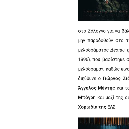
στο Ζάλογγο για να βάλ
μην παραδοθούν στο τ
μελοδράματος
Δέσπω, η
1896), που βασίστηκε 
μελόδραμα», καθώς είνα
διηύθυνε ο
Γιώργος Ζι
Άγγελος Μέντης
και τ
Μπόγρη
και μαζί της ο
Χορωδία της ΕΛΣ
.