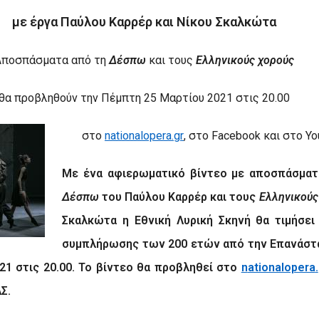
με έργα Παύλου Καρρέρ και Νίκου Σκαλκώτα
Αποσπάσματα από τη
Δέσπω
και τους
Ελληνικούς χορούς
θα προβληθούν την Πέμπτη 25 Μαρτίου 2021 στις 20.00
στο
n
ationalopera
.
gr
,
στο
Facebook
και στο
Yo
Με ένα αφιερωματικό βίντεο με αποσπάσματ
Δέσπω
του Παύλου Καρρέρ και τους
Ελληνικούς
Σκαλκώτα η Εθνική Λυρική Σκηνή θα τιμήσει
συμπλήρωσης των 200 ετών από την Επανάστα
21 στις 20.00. Το βίντεο θα προβληθεί στο
n
ationalopera
.
Σ.