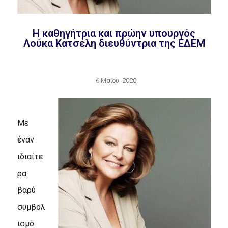
Η καθηγήτρια και πρώην υπουργός
Λούκα Κατσέλη διευθύντρια της ΕΔΕΜ
6 Μαΐου, 2020
Με
έναν
ιδιαίτε
ρα
βαρύ
συμβολ
ισμό