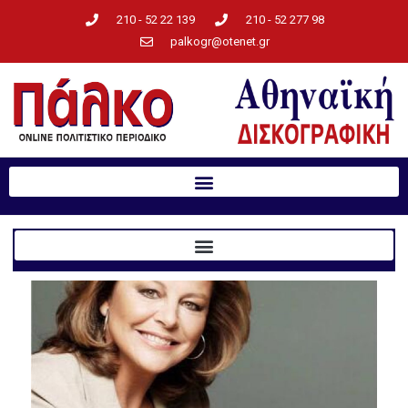
210 - 52 22 139
210 - 52 277 98
palkogr@otenet.gr