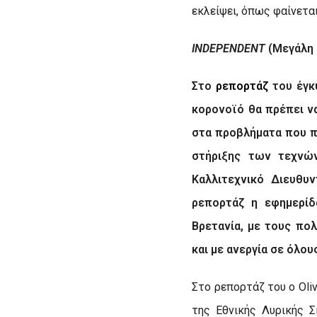
εκλείψει, όπως φαίνετα
INDEPENDENT
(Μεγάλη 
Στο
ρεπορτάζ
του έγκ
κορονοϊό θα πρέπει ν
στα προβλήματα που π
στήριξης των τεχνών
Καλλιτεχνικό Διευθυ
ρεπορτάζ η εφημερίδ
Βρετανία, με τους πο
και με ανεργία σε όλους
Στο ρεπορτάζ του ο
Oli
της Εθνικής Λυρικής 