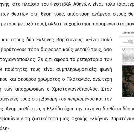
ηνής, στο πλαίσιο του Φεστιβάλ Αθηνών, είναι πολύ ιδιαίτε
 των θεατών στη θέση τους, απόσταση ανάμεσα στους θεα
μέτρου μεταξύ τους), αλλά η ευχαρίστηση παραμένει ατόφια»
ι και στους δύο Έλληνες βαρύτονους: «Είναι πολύ
 βαρύτονους τόσο διαφορετικούς μεταξύ τους, όσο
τογιαννόπουλος. Σε ό,τι αφορά το ρεπερτόριο του
οι ποιότητές τους είναι συμπληρωματικές: φωνή
όγκου και σκούρου χρώματος ο Πλατανιάς, ανώτερη
η των αποχρώσεων ο Χριστογιαννόπουλος. Στον
ερμηνείες τους στη
Δύναμη του πεπρωμένου
και τον
ες. Αναμφισβήτητα, η Ελλάδα έχει την τύχη να διαθέτει δύο
βεβαιώνουν τη ζωτικότητα μιας σχολής Ελλήνων βαρυτόνω
άλη».