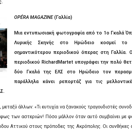
ς.
OPÉRA
MAGAZINE
(Γαλλία)
Μια εντυπωσιακή φωτογραφία από το 1ο Γκαλά Όπ
Λυρικής Σκηνής στο Ηρώδειο κοσμεί το
σημαντικότερου περιοδικού όπερας στη Γαλλία. 
περιοδικού
Richard
Martet
υπογράφει την πολύ θετι
δύο Γκαλά της ΕΛΣ στο Ηρώδειο τον περασμέ
παράλληλα κάνει ρεπορτάζ για τις μελλοντικέ
Σ.
ι, μεταξύ άλλων: «Τι ευτυχία να ξανακούς τραγουδιστές συνο
φως των αστεριών! Πόσο μάλλον όταν αυτό συμβαίνει με φ
δου Αττικού στους πρόποδες της Ακρόπολης. Οι συνθήκες 