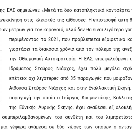
της ΕΛΣ σημειώνει: «Μετά τα δύο καταπληκτικά κοντσέρτα τ
νεκκίνηση στις κλειστές της αίθουσες. Η επιστροφή αυτή θ
των μέτρων για τον κορονοϊό, αλλά δεν θα είναι λιγότερο γο
περιμένοντας το 2021, που προβλέπεται εξαιρετικό 
γιορτάσει τα διακόσια χρόνια από τον πόλεμο της ανε
την Οθωμανική Αυτοκρατορία. Η ΕΛΣ, επωφελούμενη 
Ιδρύματος Σταύρος Νιάρχος, έχει πολύ μεγάλα σχέ
επέτειο: όχι λιγότερες από 35 παραγωγές που μοιράζο
Αίθουσα Σταύρος Νιάρχος και στην Εναλλακτική Σκηνή.
παραγωγή την οποία ο Γιώργος Κουμεντάκης, Καλλιτε
της Εθνικής Λυρικής Σκηνής, έχει αναθέσει εξ ολοκλ
 συμπεριλαμβανομένων του συνθέτη και του λιμπρετίστ
ι μια γέφυρα ανάμεσα σε δύο χώρες των οποίων ο ανταγ