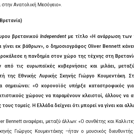
ι στην Ανατολική Μεσόγειο».
Βρετανία)
υρου βρετανικού
Independent
με τίτλο «
Η ανάρρωση των 
α γίνει εκ βάθρων», ο δημοσιογράφος
Oliver
Bennett
κάνε
ροκάλεσε η πανδημία στον χώρο της τέχνης στη Βρετανί
 από τις ευρωπαϊκές κυβερνήσεις και μιλάει, μεταξ
ντή της Εθνικής Λυρικής Σκηνής Γιώργο Κουμεντάκη. Σ
α σημειώνει: «Ο κορονοϊός υπήρξε καταστροφικός για
λιτιστικούς χώρους να παραμένουν κλειστοί, άλλους να α
 τους τομείς. Η Ελλάδα δείχνει ότι μπορεί να γίνει και αλλ
ver
Bennett
αναφέρει, μεταξύ άλλων: «Ο συνθέτης και Καλλιτε
Σκηνής Γιώργος Κουμεντάκης –ήταν ο μουσικός διευθυντή