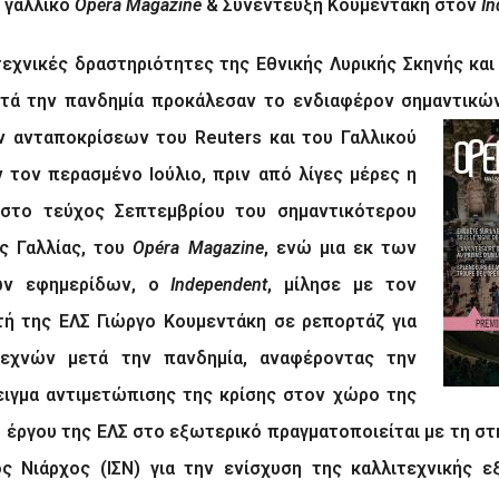
 γαλλικό
Op
é
ra
Magazine
& Συνέντευξη Κουμεντάκη στον
In
τεχνικές δραστηριότητες της Εθνικής Λυρικής Σκηνής κα
ετά την πανδημία προκάλεσαν το ενδιαφέρον σημαντικ
ν ανταποκρίσεων του
Reuters
και του Γαλλικού
 τον περασμένο Ιούλιο, πριν από λίγες μέρες η
στο τεύχος Σεπτεμβρίου του σημαντικότερου
ς Γαλλίας, του
Op
é
ra
Magazine
, ενώ μια εκ των
ών εφημερίδων, ο
Independent
, μίλησε με τον
τή της ΕΛΣ Γιώργο Κουμεντάκη σε ρεπορτάζ για
εχνών μετά την πανδημία, αναφέροντας την
ιγμα αντιμετώπισης της κρίσης στον χώρο της
υ έργου της ΕΛΣ στο εξωτερικό
πραγματοποιείται με τη σ
ς Νιάρχος (ΙΣΝ) για την ενίσχυση της καλλιτεχνικής 