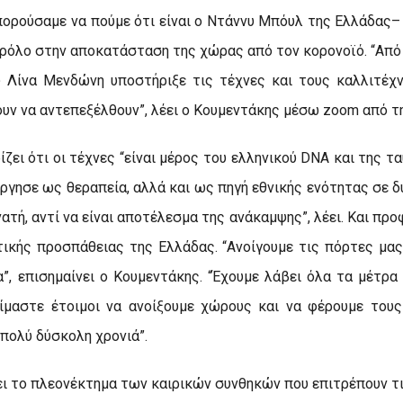
ορούσαμε να πούμε ότι είναι ο Ντάννυ Μπόυλ της Ελλάδας– λ
 ρόλο στην αποκατάσταση της χώρας από τον κορονοϊό. “Από
 Λίνα Μενδώνη υποστήριξε τις τέχνες και τους καλλιτέχν
ουν να αντεπεξέλθουν”, λέει ο Κουμεντάκης μέσω
zoom
από τη
ίζει ότι οι τέχνες “είναι μέρος του ελληνικού DNA και της τ
ύργησε ως θεραπεία, αλλά και ως πηγή εθνικής ενότητας σε 
ατή, αντί να είναι αποτέλεσμα της ανάκαμψης”, λέει. Και προ
τικής προσπάθειας της Ελλάδας. “Ανοίγουμε τις πόρτες μας
”, επισημαίνει ο Κουμεντάκης. “Έχουμε λάβει όλα τα μέτρα 
είμαστε έτοιμοι να ανοίξουμε χώρους και να φέρουμε του
 πολύ δύσκολη χρονιά”.
ι το πλεονέκτημα των καιρικών συνθηκών που επιτρέπουν τ