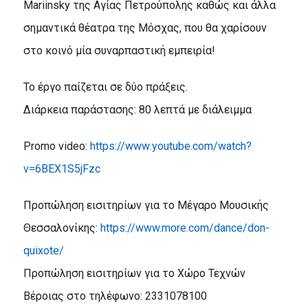
Mariinsky της Αγίας Πετρούπολης καθώς και άλλα
σημαντικά θέατρα της Μόσχας, που θα χαρίσουν
στο κοινό μία συναρπαστική εμπειρία!
Το έργο παίζεται σε δύο πράξεις.
Διάρκεια παράστασης: 80 λεπτά με διάλειμμα
Promo
video
:
https
://
www
.
youtube
.
com
/
watch
?
v
=6
BEX
1
S
5
jFzc
Προπώληση εισιτηρίων για το Μέγαρο Μουσικής
Θεσσαλονίκης:
https://www.more.com/dance/don-
quixote/
Προπώληση εισιτηρίων για το Χώρο Τεχνών
Βέροιας στο τηλέφωνο: 2331078100