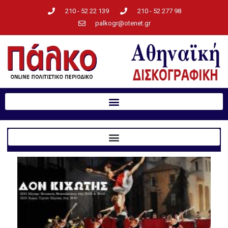
210 - 52 22 139
210 - 52 277 98
palkogr@otenet.gr