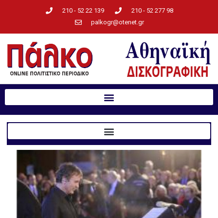
210 - 52 22 139
210 - 52 277 98
palkogr@otenet.gr