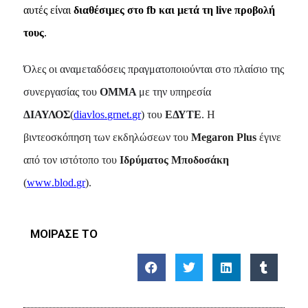
αυτές είναι
διαθέσιμες
στο
fb
και μετά τη
live
προβολή
τους
.
Όλες οι αναμεταδόσεις πραγματοποιούνται στο πλαίσιο της
συνεργασίας του
ΟΜΜΑ
με την υπηρεσία
ΔΙΑΥΛΟΣ
(
diavlos
.
grnet
.
gr
) του
ΕΔΥΤΕ
.
Η
βιντεοσκόπηση των εκδηλώσεων του
Μ
egaron
Plus
έγινε
από τον ιστότοπο του
Ιδρύματος
M
ποδοσάκη
(
www
.
blod
.
gr
).
ΜΟΙΡΑΣΕ ΤΟ