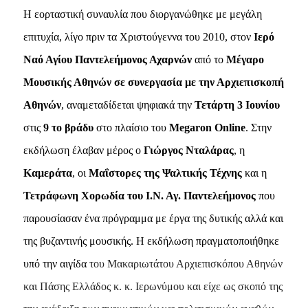
Η εορταστική συναυλία που διοργανώθηκε με μεγάλη
επιτυχία, λίγο πριν τα Χριστούγεννα του 2010, στον
Ιερό
Ναό Αγίου Παντελεήμονος Αχαρνών
από το
Μέγαρο
Μουσικής Αθηνών σε συνεργασία με την Αρχιεπισκοπή
Αθηνών
, αναμεταδίδεται ψηφιακά την
Τετάρτη 3 Ιουνίου
στις
9 το βράδυ
στο πλαίσιο του
Megaron
Online
.
Στην
εκδήλωση έλαβαν μέρος ο
Γιώργος Νταλάρας
,
η
Καμεράτα
,
οι
Μαΐστορες της Ψαλτικής Τέχνης
και η
Τετράφωνη Χορωδία του Ι.Ν. Αγ. Παντελεήμονος
που
παρουσίασαν ένα πρόγραμμα με έργα της δυτικής αλλά και
της βυζαντινής μουσικής. Η εκδήλωση πραγματοποιήθηκε
υπό την αιγίδα
του Μακαριωτάτου Αρχιεπισκόπου Αθηνών
και Πάσης Ελλάδος κ. κ. Ιερωνύμου και είχε ως σκοπό της