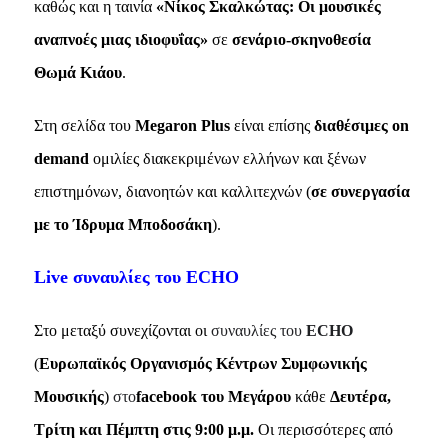
καθώς και η ταινία
«Νίκος Σκαλκώτας: Οι μουσικές
αναπνοές μιας ιδιοφυΐας»
σε
σενάριο-σκηνοθεσία
Θωμά Κιάου
.
Στη σελίδα του
Megaron Plus
είναι επίσης
διαθέσιμες on
demand
ομιλίες διακεκριμένων ελλήνων και ξένων
επιστημόνων, διανοητών και καλλιτεχνών (
σε συνεργασία
με το Ίδρυμα Μποδοσάκη
).
Live συναυλίες του ECHO
Στο μεταξύ συνεχίζονται οι
συναυλίες του
ECHO
(
Ευρωπαϊκός Οργανισμός Κέντρων Συμφωνικής
Μουσικής
)
στο
facebook
του Μεγάρου
κάθε
Δευτέρα,
Τρίτη και Πέμπτη στις 9:00 μ.μ.
Οι περισσότερες από