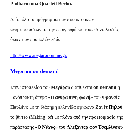
Philharmonia Quartett Berlin.
Δείτε όλο το πρόγραμμα των διαδικτυακών
αναμεταδόσεων με την περιγραφή και τους συντελεστές
όλων των προβολών εδώ:
http://www.megarononline.gr/
Megaron on demand
Στην ιστοσελίδα του
Μεγάρου
διατίθενται
ο
n
demand
η
μονόπρακτη όπερα
«Η ανθρώπινη φωνή»
του
Φρανσίς
Πουλένκ
με τη διάσημη ελληνίδα υψίφωνο
Ζανέτ
Πηλού
,
το βίντεο (
Making
–
of
) με πλάνα από την προετοιμασία της
παράστασης
«Ο Νάνος»
του
Αλεξάντερ φον Τσεμλίνσκυ