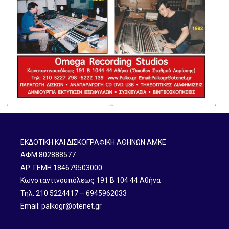
ΕΚΔΟΤΙΚΗ ΚΑΙ ΔΙΣΚΟΓΡΑΦΙΚΗ ΑΘΗΝΩΝ ΑΜΚΕ
ΑΦΜ 802888577
ΑΡ. ΓΕΜΗ 184679503000
Κωνσταντινουπόλεως 191 B 104 44 Αθήνα
Τηλ. 210 5224417 – 6945962033
Email: palkogr@otenet.gr