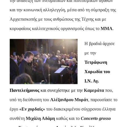
την ανάδειξη των πνευματικών και πολιτισμικών αγαθών
και την κοινωνική αλληλεγγύη, μέσα από τη σύμπραξη της
Αρχιεπισκοπής με τους ανθρώπους της Τέχνης και με
κορυφαίους καλλιτεχνικούς οργανισμούς όπως το
ΜΜΑ
.
Η βραδιά άρχισε
με την
Τετράφωνη
Χορωδία του
Ι.Ν. Αγ.
Παντελεήμονος
και συνεχίστηκε με την
Καμεράτα
που,
υπό τη διεύθυνση του
Αλέξανδρου Μυράτ
, παρουσίασε το
έργο
«Εν χορδαίς»
του διακεκριμένου σύγχρονου έλληνα
συνθέτη
Μιχάλη Αδάμη
καθώς και το
Concerto
grosso