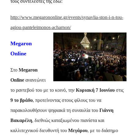
τους συντελεστές της εδώ:
http://www.megarononline.gr/events/synavlia-ston-i-n-tou-
agiou-panteleimonos-acharnon/
Megaron
Online
Στο
Megaron
Online
ανανεώνει
το ραντεβού του με το κοινό, την
Κυριακή 7 Ιουνίου
στις
9 το βράδυ
, προτείνοντας στους φίλους του να
παρακολουθήσουν ψηφιακά τη συναυλία του
Γιάννη
Βακαρέλη
, διεθνώς καταξιωμένου πιανίστα και
καλλιτεχνικού διευθυντή του
Μεγάρου
,
με το διάσημο