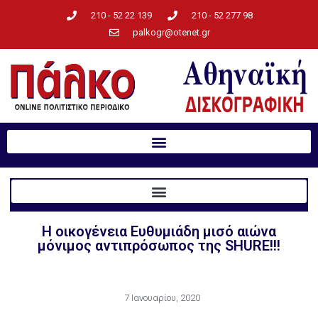
210 - 52 22 139
210 - 52 277 98
palkogr@otenet.gr
H οικογένεια Eυθυμιάδη μισό αιώνα
μόνιμος αντιπρόσωπος της SHURE!!!
7 Ιανουαρίου, 2020