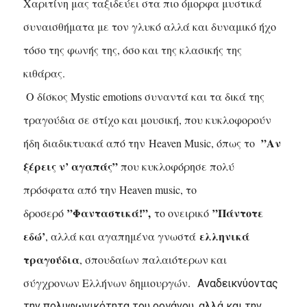
Χαριτίνη μας ταξιδεύει στα πιο όμορφα μυστικά
συναισθήματα με τον γλυκό αλλά και δυναμικό ήχο
τόσο της φωνής της, όσο και της κλασικής της
κιθάρας.
Ο δίσκος Mystic emotions συναντά και τα δικά της
τραγούδια σε στίχο και μουσική, που κυκλοφορούν
”Αν
ήδη διαδικτυακά από την Heaven Music, όπως το
ξέρεις ν’ αγαπάς”
που κυκλοφόρησε πολύ
πρόσφατα από την Heaven music, το
”Φανταστικά!”,
”Πάντοτε
δροσερό
το ονειρικό
εδώ’
ελληνικά
, αλλά και αγαπημένα γνωστά
τραγούδια
, σπουδαίων παλαιότερων και
σύγχρονων Ελλήνων δημιουργών.
Αναδεικνύοντας
την πολυφωνικότητα του οργάνου, αλλά και την