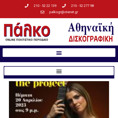
210 - 52 22 139
210 - 52 277 98
palkogr@otenet.gr