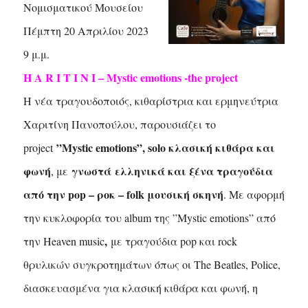
Νομισματικού Μουσείου
Πέμπτη 20 Απριλίου 2023
9 μ.μ.
Η Α R I T I N I – Mystic emotions -the project
H νέα τραγουδοποιός, κιθαρίστρια και ερμηνεύτρια
Χαριτίνη Πανοπούλου, παρουσιάζει το
”Μystic emotions”, solo κλασική κιθάρα και
project
φωνή
γνωστά
ελληνικά και ξένα τραγούδια
, με
από την pop – ροκ – folk μουσική σκηνή
. Με αφορμή
την κυκλοφορία του album της ”Μystic emotions” από
,
την Heaven music
με τραγούδια pop και rock
θρυλικών συγκροτημάτων όπως οι The Beatles, Police,
διασκευασμένα για κλασική κιθάρα και φωνή, η