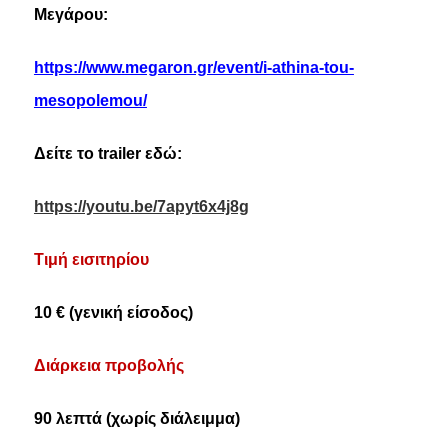
Μεγάρου:
https://www.megaron.gr/event/i-athina-tou-
mesopolemou/
Δείτε το
trailer
εδώ:
https://youtu.be/7apyt6x4j8g
Τιμή εισιτηρίου
10 € (γενική είσοδος)
Διάρκεια προβολής
90 λεπτά (χωρίς διάλειμμα)