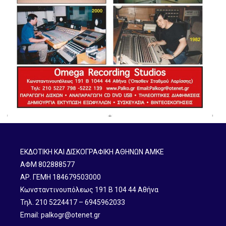
ΕΚΔΟΤΙΚΗ ΚΑΙ ΔΙΣΚΟΓΡΑΦΙΚΗ ΑΘΗΝΩΝ ΑΜΚΕ
ΑΦΜ 802888577
ΑΡ. ΓΕΜΗ 184679503000
Κωνσταντινουπόλεως 191 B 104 44 Αθήνα
Τηλ. 210 5224417 – 6945962033
Email: palkogr@otenet.gr