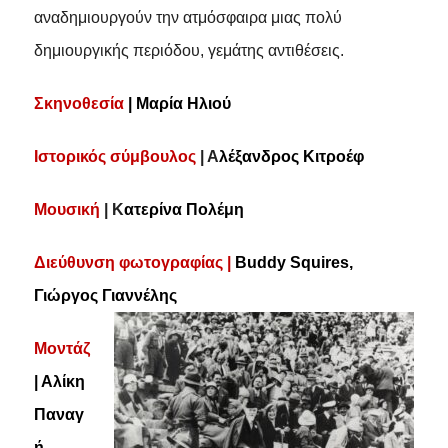
αναδημιουργούν την ατμόσφαιρα μιας πολύ
δημιουργικής περιόδου, γεμάτης αντιθέσεις.
Σκηνοθεσία
| Μαρία Ηλιού
Ιστορικός σύμβουλος
| Α
λέξανδρος Κιτροέφ
Μουσική
| Κ
ατερίνα Πολέμη
Διεύθυνση φωτογραφίας |
Buddy Squires,
Γιώργος Γιαννέλης
Μοντάζ
| Αλίκη
Παναγ
ή