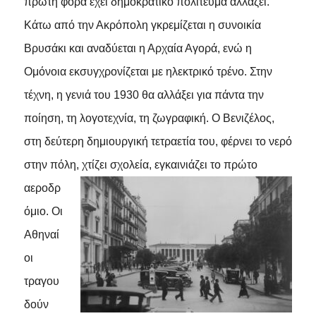
πρώτη φορά έχει δημοκρατικό πολίτευμα αλλάζει.
Κάτω από την Ακρόπολη γκρεμίζεται η συνοικία
Βρυσάκι και αναδύεται η Αρχαία Αγορά, ενώ η
Ομόνοια εκσυγχρονίζεται με ηλεκτρικό τρένο. Στην
τέχνη, η γενιά του 1930 θα αλλάξει για πάντα την
ποίηση, τη λογοτεχνία, τη ζωγραφική. Ο Βενιζέλος,
στη δεύτερη δημιουργική τετραετία του, φέρνει το νερό
στην πόλη, χτίζει
σχολεία, εγκαινιάζει το πρώτο
αεροδρ
όμιο. Οι
Αθηναί
οι
τραγου
δούν