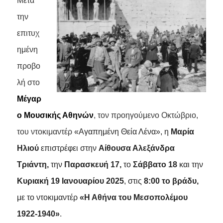
Μετά
την
επιτυχ
ημένη
προβο
λή στο
Μέγαρ
ο Μουσικής Αθηνών
, τον προηγούμενο Οκτώβριο,
του ντοκιμαντέρ
«Αγαπημένη Θεία Λένα», η
Μαρία
Ηλιού
επιστρέφει στην
Αίθουσα Αλεξάνδρα
Τριάντη,
την
Παρασκευή 17,
το
Σάββατο 18
και
την
Κυριακή 19 Ιανουαρίου 2025
,
στις
8:00 το βράδυ,
με το ντοκιμαντέρ
«Η Αθήνα του Μεσοπολέμου
1922-1940»
.