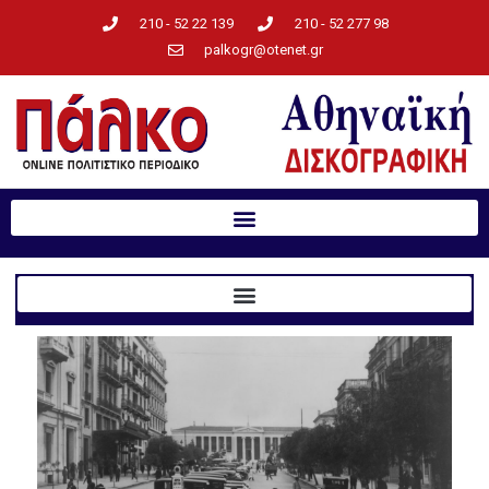
210 - 52 22 139
210 - 52 277 98
palkogr@otenet.gr