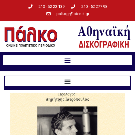
210 - 52 22 139
210 - 52 277 98
palkogr@otenet.gr