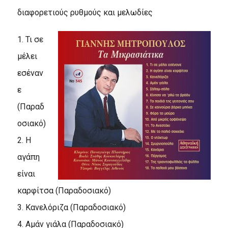
διαφορετιούς ρυθμούς και μελωδίες
1. Τι σε
μέλει
εσέναν
ε
(Παραδ
οσιακό)
2. Η
αγάπη
είναι
καρφίτσα (Παραδοσιακό)
3. Κανελόριζα (Παραδοσιακό)
4. Αμάν γιάλα (Παραδοσιακό)