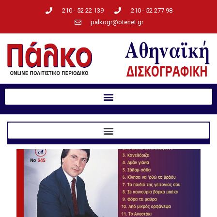
210 - 52 22 139
210 - 52 277 98
palkogr@otenet.gr