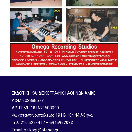
ΕΚΔΟΤΙΚΗ ΚΑΙ ΔΙΣΚΟΓΡΑΦΙΚΗ ΑΘΗΝΩΝ ΑΜΚΕ
ΑΦΜ 802888577
ΑΡ. ΓΕΜΗ 184679503000
Κωνσταντινουπόλεως 191 B 104 44 Αθήνα
Τηλ. 210 5224417 – 6945962033
Email: palkogr@otenet.gr