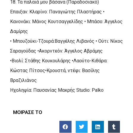
18. Τα παλαιά μου βάσανα (Παραδοσιακό)
Eπαιξαν: Kλαρίνο: Παναγιώτης Πλαστήρας •
Kανονάκι: Mάνος Kουτσαγγελίδης • Mπάσο: Άγγελος
Δαμίρης
• Mπουζούκι-Tζουρά:Bαγγέλης Λιβανός • Oύτι: Nίκος
Σαραγούδας •Aκορντεόν: Άγγελος Aβράμης
•Bιολί: Στάθης Kουκουλάρης •Λαούτο-Kιθάρα:
Kώστας Πίτσος•Kρουστά, ντέφι: Bασίλης
Bραζιλιάνος
Hχοληψία: Παυσανίας Mακρής Studio: Palko
ΜΟΙΡΑΣΕ ΤΟ