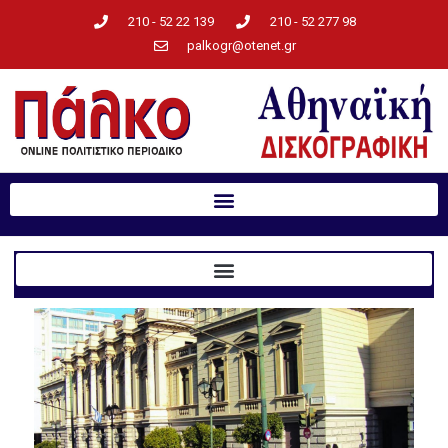
210 - 52 22 139
210 - 52 277 98
palkogr@otenet.gr