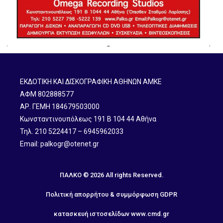
ΕΚΔΟΤΙΚΗ ΚΑΙ ΔΙΣΚΟΓΡΑΦΙΚΗ ΑΘΗΝΩΝ ΑΜΚΕ
ΑΦΜ 802888577
ΑΡ. ΓΕΜΗ 184679503000
Κωνσταντινουπόλεως 191 B 104 44 Αθήνα
Τηλ. 210 5224417 – 6945962033
Email: palkogr@otenet.gr
ΠΑΛΚΟ © 2026 All rights Reserved.
Πολιτική απορρήτου & συμμόρφωση GDPR
κατασκευή ιστοσελίδων
www.cmd.gr