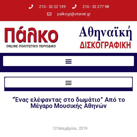
210 - 52 22 139
210 - 52 277 98
palkogr@otenet.gr
”Ένας ελέφαντας στο δωμάτιο” Από το
Μέγαρο Μουσικής Αθηνών
12 Νοεμβρίου, 2019