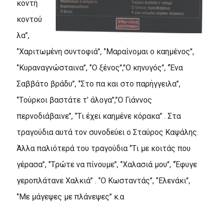
κοντή
κοντού
λα’’,
‘’Xαριτωμένη συντοφιά’’, ‘’Mαραίνομαι ο καημένος’’,
‘’Kυραναγνώσταινα’’, ‘’O ξένος’’,’’O κηνυγός’’, ‘’Ένα
Σαββάτο βράδυ’’, ‘’Στο πα και στο παρήγγειλα’’,
‘’Tούρκοι βαστάτε τ’ άλογα’’,’’O Γιάννος
περνοδιάβαινε’’, ‘’Tι έχει καημένε κόρακα’’ . Στα
τραγούδια αυτά τον συνοδεύει ο Σταύρος Kαψάλης.
Άλλα παλιότερά του τραγούδια ‘’Tι με κοιτάς που
γέρασα’’, ‘’Tρώτε να πίνουμε’’, ‘’Xαλασιά μου’’, ‘’Έφυγε
γεροπλάτανε Xαλκιά’’ . ‘’O Kωσταντάς’’, ‘’Eλενάκι’’,
‘’Mε μάγεψες με πλάνεψες’’ κ.α