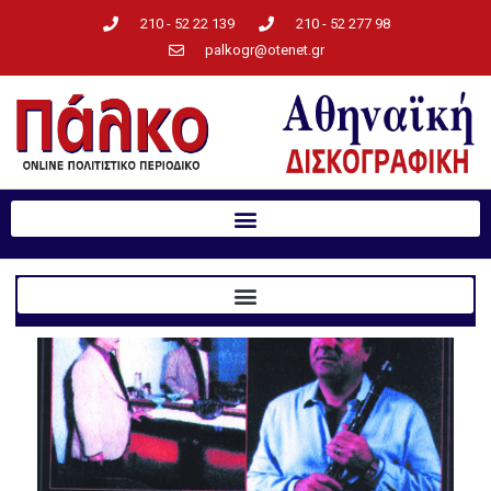
210 - 52 22 139
210 - 52 277 98
palkogr@otenet.gr