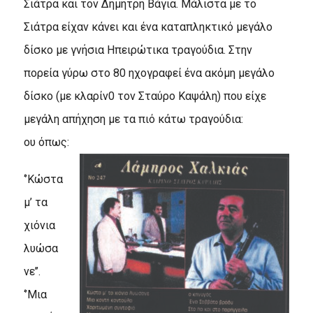
Σιάτρα και τον Δημήτρη Βάγια. Μάλιστα με το
Σιάτρα είχαν κάνει και ένα καταπληκτικό μεγάλο
δίσκο με γνήσια Ηπειρώτικα τραγούδια. Στην
πορεία γύρω στο 80 ηχογραφεί ένα ακόμη μεγάλο
δίσκο (με κλαρίν0 τον Σταύρο Καψάλη) που είχε
μεγάλη απήχηση με τα πιό κάτω τραγούδια:
ου όπως:
‘’Kώστα
μ’ τα
χιόνια
λυώσα
νε’’.
‘’Mια