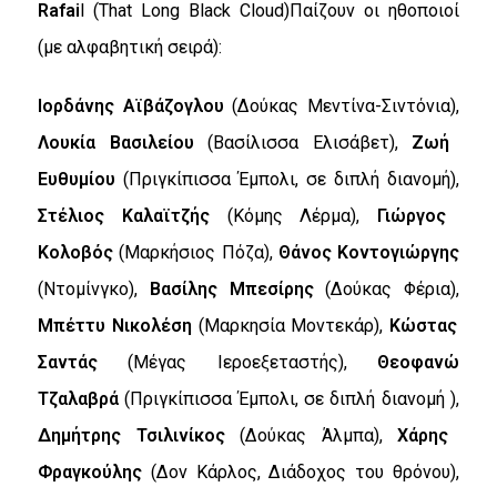
Rafai
l (That Long Black Cloud)
Παίζουν οι ηθοποιοί
(με αλφαβητική σειρά):
Ιορδάνης Αϊβάζογλου
(Δούκας Μεντίνα-Σιντόνια),
Λουκία Βασιλείου
(Βασίλισσα Ελισάβετ),
Ζωή
Ευθυμίου
(Πριγκίπισσα Έμπολι, σε διπλή διανομή),
Στέλιος Καλαϊτζής
(Κόμης Λέρμα),
Γιώργος
Κολοβός
(Μαρκήσιος Πόζα),
Θάνος Κοντογιώργης
(Ντομίνγκο),
Βασίλης Μπεσίρης
(Δούκας Φέρια),
Μπέττυ Νικολέση
(Μαρκησία Μοντεκάρ),
Κώστας
Σαντάς
(Μέγας Ιεροεξεταστής),
Θεοφανώ
Τζαλαβρά
(Πριγκίπισσα Έμπολι, σε διπλή διανομή ),
Δημήτρης Τσιλινίκος
(Δούκας Άλμπα),
Χάρης
Φραγκούλης
(Δον Κάρλος, Διάδοχος του θρόνου),