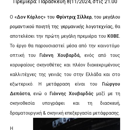
Πρεμιέρα: Παρασκευή 8|11/2024, στις 21.00
O
«Δον Κάρλος»
του
Φρίντριχ Σίλλερ
, του μεγάλου
ρομαντικού ποιητή της γερμανικής λογοτεχνίας,
θα
αποτελέσει την πρώτη μεγάλη πρεμιέρα του
ΚΘΒΕ.
Το έργο θα παρουσιαστεί μέσα από την καινοτόμο
οπτική του
Γιάννη Χουβαρδά,
ενός από τους
κορυφαίους σκηνοθέτες και πλέον διακεκριμένους
καλλιτέχνες της γενιάς του στην Ελλάδα και στο
εξωτερικό. Η μετάφραση είναι του
Γιώργου
Δεπάστα
, ενώ
ο
Γιάννης Χουβαρδάς
μαζί με τη
σκηνοθεσία υπογράφει και τη
διασκευή,
δραματουργική & σκηνική επεξεργασία μετάφρασης.
Η