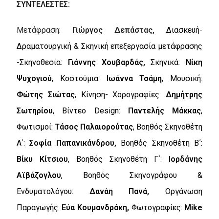
ΣΥΝΤΕΛΕΣΤΕΣ:
Μετάφραση:
Γιώργος Δεπάστας,
Διασκευή-
Δραματουργική & Σκηνική επεξεργασία μετάφρασης
-Σκηνοθεσία:
Γιάννης Χουβαρδάς,
Σκηνικά:
N
ίκη
Ψυχογιού
, Κοστούμια:
Ιωάννα Τσάμη
, Μουσική:
Φώτης Σιώτας
, Κίνηση- Χορογραφίες:
Δημήτρης
Σωτηρίου
, Βίντεο
Design
:
Παντελής Μάκκας
,
Φωτισμοί:
Τάσος Παλαιορούτας
, Βοηθός Σκηνοθέτη
Α΄:
Σοφία Παπανικάνδρου,
Βοηθός Σκηνοθέτη Β΄:
Βίκυ Κίτσιου
, Βοηθός Σκηνοθέτη Γ΄:
Ιορδάνης
Αϊβάζογλου
, Βοηθός Σκηνογράφου &
Ενδυματολόγου:
Δανάη Πανά,
Οργάνωση
Παραγωγής:
Εύα Κουμανδράκη,
Φωτογραφίες:
Mike