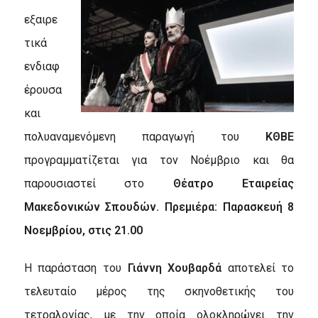
εξαιρε
τικά
ενδιαφ
έρουσα
και
πολυαναμενόμενη παραγωγή του
ΚΘΒΕ
προγραμματίζεται για τον Νοέμβριο και θα
παρουσιαστεί στο
Θέατρο Εταιρείας
Μακεδονικών Σπουδών. Πρεμιέρα: Παρασκευή 8
Νοεμβρίου, στις 21.00
Η παράσταση του
Γιάννη Χουβαρδά
αποτελεί το
τελευταίο μέρος της σκηνοθετικής του
τετραλογίας, με την οποία ολοκληρώνει την