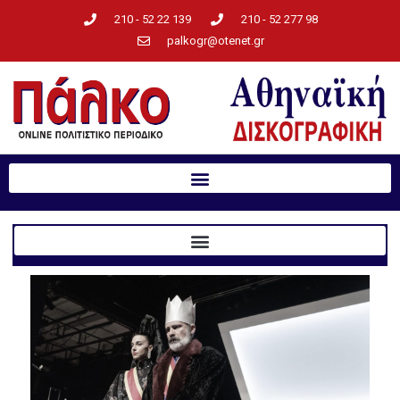
210 - 52 22 139
210 - 52 277 98
palkogr@otenet.gr