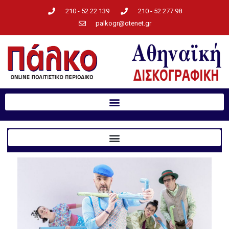
210 - 52 22 139
210 - 52 277 98
palkogr@otenet.gr