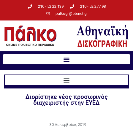
210 - 52 22 139
210 - 52 277 98
palkogr@otenet.gr
Διορίστηκε νέος προσωρινός
διαχειριστής στην ΕΥΕΔ
30 Δεκεμβρίου, 2019