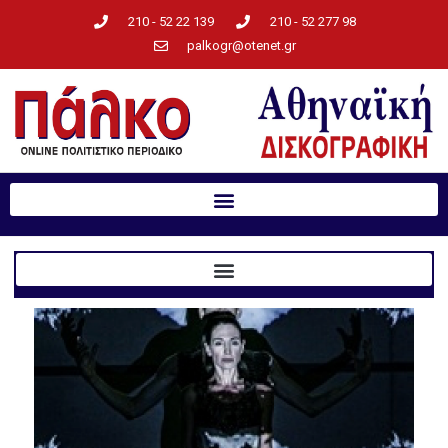
210 - 52 22 139
210 - 52 277 98
palkogr@otenet.gr