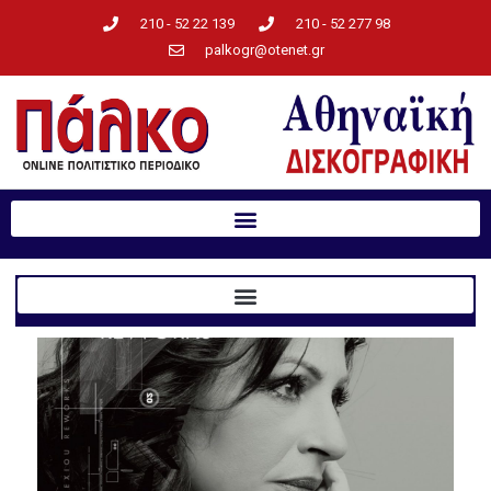
210 - 52 22 139
210 - 52 277 98
palkogr@otenet.gr