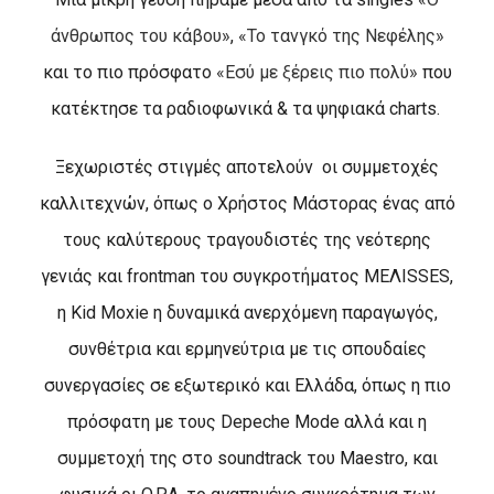
άνθρωπος του κάβου»
,
«Το τανγκό της Νεφέλης»
και το πιο πρόσφατο
«Εσύ με ξέρεις πιο πολύ»
που
κατέκτησε τα ραδιοφωνικά & τα ψηφιακά
charts
.
Ξεχωριστές στιγμές αποτελούν
οι συμμετοχές
καλλιτεχνών, όπως ο Χρήστος Μάστορας
ένας από
τους καλύτερους τραγουδιστές της νεότερης
γενιάς και
frontman
του συγκροτήματος
ME
ΛΙ
SSES
,
η
Kid Moxie
η δυναμικά ανερχόμενη παραγωγός,
συνθέτρια και ερμηνεύτρια με τις σπουδαίες
συνεργασίες σε εξωτερικό και Ελλάδα, όπως η πιο
πρόσφατη με τους
Depeche Mode
αλλά και η
συμμετοχή της στο
soundtrack
του
Maestro
, και