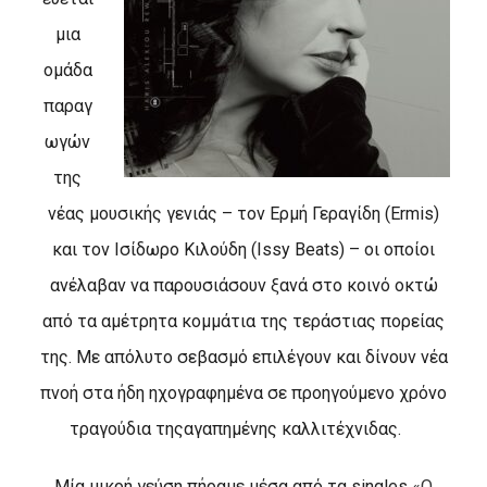
μια
ομάδα
παραγ
ωγών
της
νέας μουσικής γενιάς – τον Ερμή Γεραγίδη (
Ermis
)
και τον Ισίδωρο Κιλούδη (
Issy Beats
) – οι οποίοι
ανέλαβαν να παρουσιάσουν ξανά στο κοινό οκτώ
από τα αμέτρητα κομμάτια της τεράστιας πορείας
της. Με απόλυτο σεβασμό επιλέγουν και δίνουν νέα
πνοή στα ήδη ηχογραφημένα σε προηγούμενο χρόνο
τραγούδια της
αγαπημένης καλλιτέχνιδας.
Μία μικρή γεύση πήραμε μέσα από τα
singles
«Ο