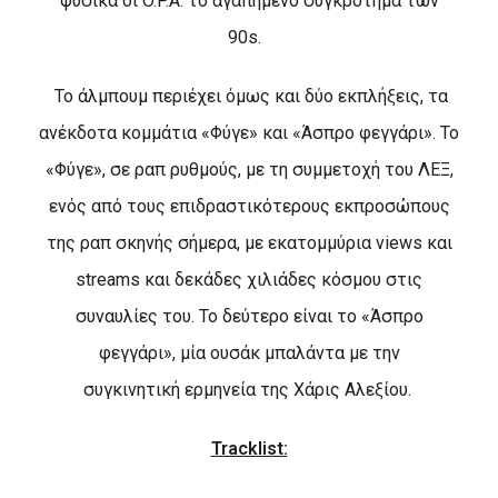
φυσικά οι
O
.
P
.
A
. το αγαπημένο συγκρότημα των
90
s
.
Το άλμπουμ περιέχει όμως και δύο εκπλήξεις, τα
ανέκδοτα κομμάτια «Φύγε» και «Άσπρο φεγγάρι». Το
«Φύγε», σε ραπ ρυθμούς, με τη συμμετοχή του ΛΕΞ,
ενός από τους επιδραστικότερους εκπροσώπους
της ραπ σκηνής σήμερα, με εκατομμύρια
views
και
streams
και δεκάδες χιλιάδες κόσμου στις
συναυλίες του. Το δεύτερο είναι το «Άσπρο
φεγγάρι», μία ουσάκ μπαλάντα με την
συγκινητική
ερμηνεία της Χάρις Αλεξίου.
Tracklist: