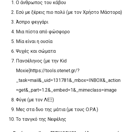
Ο άνθρωπος του κάβου
Εσύ με ξέρεις πιο πολύ (με τον Χρήστο Μάστορα)
Άσπρο φεγγάρι
Μια πίστα από φώσφορο
Μία είναι η ουσία
Ψυχές και σώματα
Πανσέληνος (με την
Kid
Moxie
)https://tools.otenet.gr/?
_task=mail&_uid=131781&_mbox=INBOX&_action
=get&_part=1.2&_embed=1&_mimeclass=image
Φύγε
(
με τον ΛΕΞ)
Μες στα δυο της μάτια (με τους
O
.
P
.
A
.)
Το τανγκό της Νεφέλης