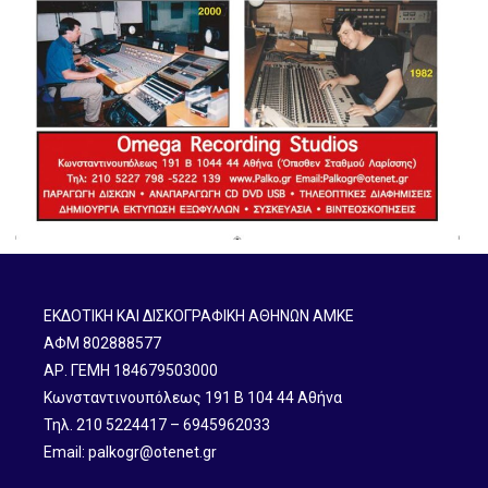
ΕΚΔΟΤΙΚΗ ΚΑΙ ΔΙΣΚΟΓΡΑΦΙΚΗ ΑΘΗΝΩΝ ΑΜΚΕ
ΑΦΜ 802888577
ΑΡ. ΓΕΜΗ 184679503000
Κωνσταντινουπόλεως 191 B 104 44 Αθήνα
Τηλ. 210 5224417 – 6945962033
Email: palkogr@otenet.gr