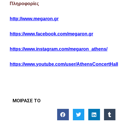
Πληροφορίες
http
://
www
.
megaron
.
gr
https
://
www
.
facebook
.
com
/
megaron
.
gr
https
://
www
.
instagram
.
com
/
megaron
_
athens
/
https
://
www
.
youtube
.
com
/
user
/
AthensConcertHall
ΜΟΙΡΑΣΕ ΤΟ