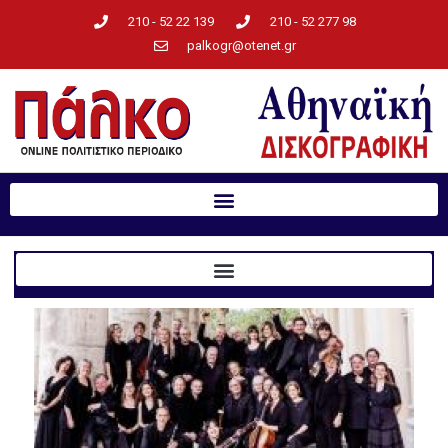
210 - 52 22 139
210 - 52 277 98
palkogr@otenet.gr