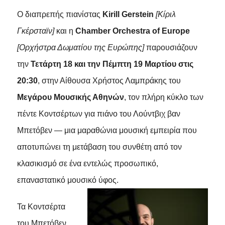
Ο διαπρεπής πιανίστας
Kirill
Gerstein
[Κίριλ
Γκέρσταϊν]
και η
Chamber
Orchestra
of
Europe
[Ορχήστρα Δωματίου της Ευρώπης]
παρουσιάζουν
την
Τετάρτη 18 και την Πέμπτη 19 Μαρτίου στις
20:30
, στην Αίθουσα Χρήστος Λαμπράκης του
Μεγάρου Μουσικής Αθηνών
, τον πλήρη κύκλο των
πέντε Κοντσέρτων για πιάνο του Λούντβιχ βαν
Μπετόβεν — μια μαραθώνια μουσική εμπειρία που
αποτυπώνει τη μετάβαση του συνθέτη από τον
κλασικισμό σε ένα εντελώς προσωπικό,
επαναστατικό μουσικό ύφος.
Τα Κοντσέρτα
του Μπετόβεν