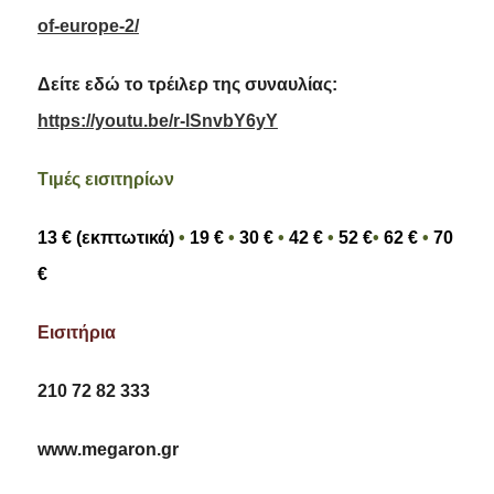
of-europe-2/
Δείτε εδώ το τρέιλερ της συναυλίας:
https://youtu.be/r-lSnvbY6yY
Τιμές εισιτηρίων
13 €
(εκπτωτικά)
•
19
€
•
30 €
•
42
€
•
52 €
•
62
€
•
70
€
Εισιτήρια
210 72 82 333
www
.
megaron
.
gr