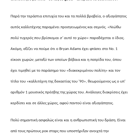
Παρά την τεράστια επιτυχία του και τα πολλά βραβεία, o αξιαγάπητος
αυτός καλλιτέχνης παραμένει προσγειωμένος και σεμνός.
«Νιώθω
πολύ τυχερός που βρίσκομαι σ’ αυτό το χώρο»
παραδέχεται o ίδιος.
Ακόμη, αξίζει να πούμε ότι o
Bryan Adams
έχει φτάσει στο Νο. 1
είκοσι χωρών, μεταξύ των οποίων βέβαια και η πατρίδα του, όπου
έχει τιμηθεί με το παράσημο του «διακεκριμένου πολίτη» και τον
τίτλο του «καλλιτέχνη της δεκαετίας του ’90», θεωρούμενος ως o υπ’
αριθμόν 1 μουσικός πρέσβης της χώρας του. Ανάλογες διακρίσεις έχει
κερδίσει και σε άλλες χώρες, αφού παντού είναι αξιαγάπητος.
Πολύ σημαντική ασφαλώς είναι και η ανθρωπιστική του δράση. Είναι
από τους πρώτους ροκ σταρς που υποστήριξαν ανοιχτά την