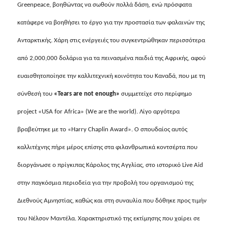
Greenpeace
, βοηθώντας να σωθούν πολλά δάση, ενώ πρόσφατα
κατάφερε να βοηθήσει το έργο για την προστασία των φαλαινών της
Ανταρκτικής. Χάρη στις ενέργειές του συγκεντρώθηκαν περισσότερα
από 2,000,000 δολάρια για τα πεινασμένα παιδιά της Αφρικής, αφού
ευαισθητοποίησε την καλλιτεχνική κοινότητα του Καναδά, που με τη
σύνθεσή του
«
Tears are not enough
»
συμμετείχε στο περίφημο
project
«
USA
for Africa» (
We are the world
). Λίγο αργότερα
βραβεύτηκε με το «
Harry Chaplin Award
». O σπουδαίος αυτός
καλλιτέχνης πήρε μέρος επίσης στα φιλανθρωπικά κοντσέρτα που
διοργάνωσε o πρίγκιπας Κάρολος της Αγγλίας, στο ιστορικό
Live Aid
στην παγκόσμια περιοδεία για την προβολή του οργανισμού της
Διεθνούς Αμνηστίας, καθώς και στη συναυλία που δόθηκε προς τιμήν
του Νέλσον Μαντέλα. Χαρακτηριστικό της εκτίμησης που χαίρει σε