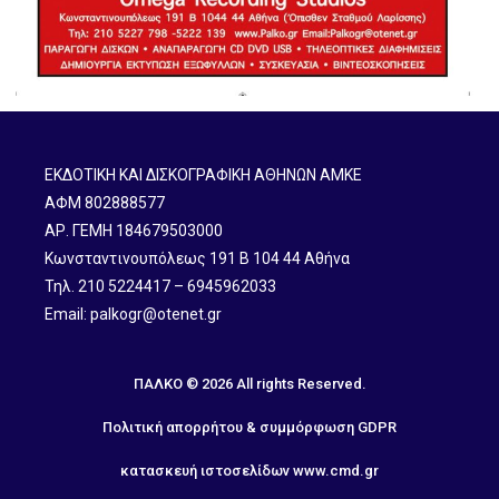
ΕΚΔΟΤΙΚΗ ΚΑΙ ΔΙΣΚΟΓΡΑΦΙΚΗ ΑΘΗΝΩΝ ΑΜΚΕ
ΑΦΜ 802888577
ΑΡ. ΓΕΜΗ 184679503000
Κωνσταντινουπόλεως 191 B 104 44 Αθήνα
Τηλ. 210 5224417 – 6945962033
Email: palkogr@otenet.gr
ΠΑΛΚΟ © 2026 All rights Reserved.
Πολιτική απορρήτου & συμμόρφωση GDPR
κατασκευή ιστοσελίδων
www.cmd.gr