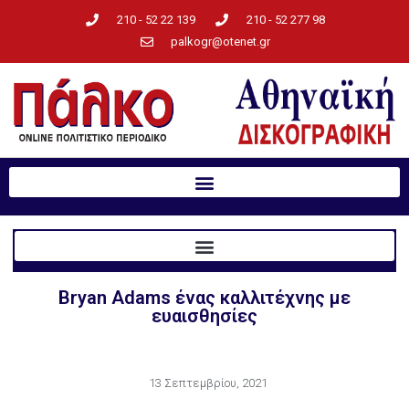
210 - 52 22 139
210 - 52 277 98
palkogr@otenet.gr
Bryan Adams ένας καλλιτέχνης με
ευαισθησίες
13 Σεπτεμβρίου, 2021