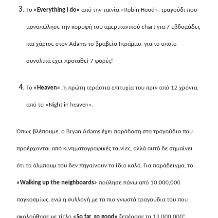
Το
«
Everything I do
»
από την ταινία «
Robin Hood
», τραγούδι που
μονοπώλησε την κορυφή του αμερικανικού
chart
για 7 εβδομάδες
και χάρισε στον
Adams
το βραβείο Γκράμμυ, για το οποίο
συνολικά έχει προταθεί 7 φορές!
To
«
Heaven
»
, η πρώτη τεράστια επιτυχία του πριν από 12 χρόνια,
από το «
Night in heaven
».
Όπως βλέπουμε, ο
Bryan Adams
έχει παράδοση στα τραγούδια που
προέρχονται από κινηματογραφικές ταινίες, αλλά αυτό δε σημαίνει
ότι τα άλμπουμ του δεν πηγαίνουν το ίδιο καλά. Για παράδειγμα, το
«
Walking up the neighboards
»
πούλησε πάνω από 10,000,000
παγκοσμίως, ενώ η συλλογή με τα πιο γνωστά τραγούδια του που
ακολούθησε με τίτλο
«
So far, so good
»
ξεπέρασε τα 13,000,000!