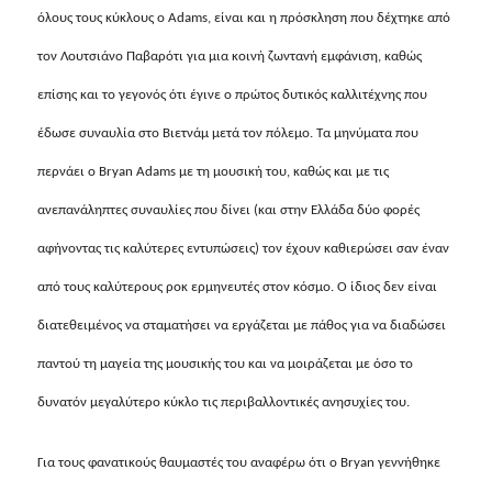
όλους τους κύκλους o
Adams
, είναι και η πρόσκληση που δέχτηκε από
τον Λουτσιάνο Παβαρότι για μια κοινή ζωντανή εμφάνιση, καθώς
επίσης και το γεγονός ότι έγινε o πρώτος δυτικός καλλιτέχνης που
έδωσε συναυλία στο Βιετνάμ μετά τον πόλεμο. Τα μηνύματα που
περνάει o
Bryan Adams
με τη μουσική του, καθώς και με τις
ανεπανάληπτες συναυλίες που δίνει (και στην Ελλάδα δύο φορές
αφήνοντας τις καλύτερες εντυπώσεις) τον έχουν καθιερώσει σαν έναν
από τους καλύτερους ροκ ερμηνευτές στον κόσμο. O ίδιος δεν είναι
διατεθειμένος να σταματήσει να εργάζεται με πάθος για να διαδώσει
παντού τη μαγεία της μουσικής του και να μοιράζεται με όσο το
δυνατόν μεγαλύτερο κύκλο τις περιβαλλοντικές ανησυχίες του.
Για τους φανατικούς θαυμαστές του αναφέρω ότι o
Bryan
γεννήθηκε