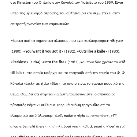
στο
Kingston
του
Ontario
στον Καναδά τον Νοέμβριο του 1959. Είναι
υπέρ της υγιεινής διατροφής, του αθλητισμού και συμμετέχει στην
επιτροπή εναντίον των ναρκωτικών.
Μερικά από τα σημαντικά άλμπουμ που έχει κυκλοφορήσει:
«
Bryan
»
(1980),
«
You want it you got it
»
(1982),
«
Cuts like a knife
»
(1983),
«
Reckless
»
(1984),
«
Into the fire
»
(1987), και πριν δύο χρόνια το
«18
till I die
»
, στο οποίο υπάρχει και το τραγούδι από την ταινία του Φ. Φ.
Κόπολα «
Jack
» με τίτλο «
Star
», το οποίο είναι το βασικό μουσικό της
θέμα. Θυμίζει ότι στην ταινία αυτή πρωταγωνιστεί o σπουδαίος
ηθοποιός Ρόμπιν Γουίλιαμς. Μερικά ακόμη τραγούδια απ’ το
εξαιρετικό αυτό άλμπουμ:
«
Let’s make a night to remember
», «
I’ll
always be right there
», «
I think about you
», «
Black pearl
», «
You’ re still