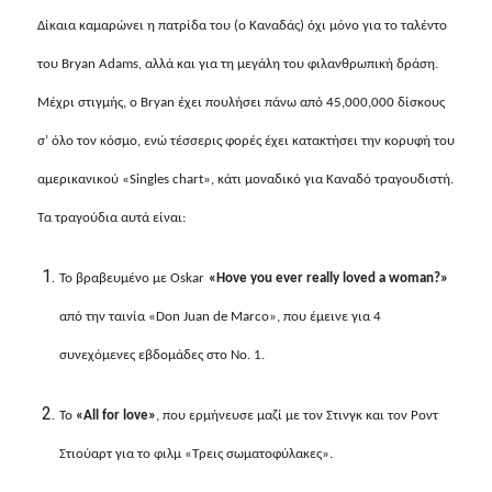
Δίκαια καμαρώνει η πατρίδα του (ο Καναδάς) όχι μόνο για το ταλέντο
του
Bryan Adams
, αλλά και για τη μεγάλη του φιλανθρωπική δράση.
Μέχρι στιγμής, o
Bryan
έχει πουλήσει πάνω από 45,000,000 δίσκους
σ’ όλο τον κόσμο, ενώ τέσσερις φορές έχει κατακτήσει την κορυφή του
αμερικανικού «
Singles chart
», κάτι μοναδικό για Καναδό τραγουδιστή.
Τα τραγούδια αυτά είναι:
Το βραβευμένο με
Oskar
«
Hove you ever really loved a woman?
»
από την ταινία «Don Juan de Marco», που έμεινε για 4
συνεχόμενες εβδομάδες στο Νο. 1.
Το
«
All for love
»
, που ερμήνευσε μαζί με τον Στινγκ και τον Ροντ
Στιούαρτ για το φιλμ «Τρεις σωματοφύλακες».