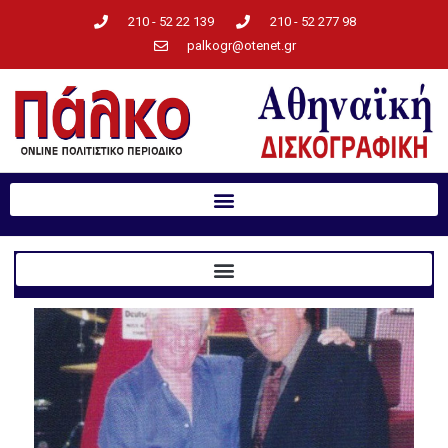
210 - 52 22 139
210 - 52 277 98
palkogr@otenet.gr