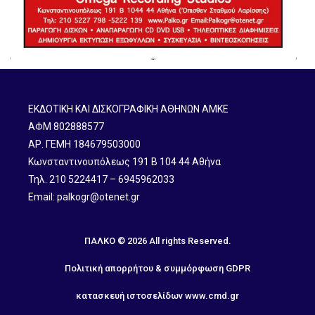
ΕΚΔΟΤΙΚΗ ΚΑΙ ΔΙΣΚΟΓΡΑΦΙΚΗ ΑΘΗΝΩΝ ΑΜΚΕ
ΑΦΜ 802888577
ΑΡ. ΓΕΜΗ 184679503000
Κωνσταντινουπόλεως 191 B 104 44 Αθήνα
Τηλ. 210 5224417 – 6945962033
Email: palkogr@otenet.gr
ΠΑΛΚΟ © 2026 All rights Reserved.
Πολιτική απορρήτου & συμμόρφωση GDPR
κατασκευή ιστοσελίδων
www.cmd.gr