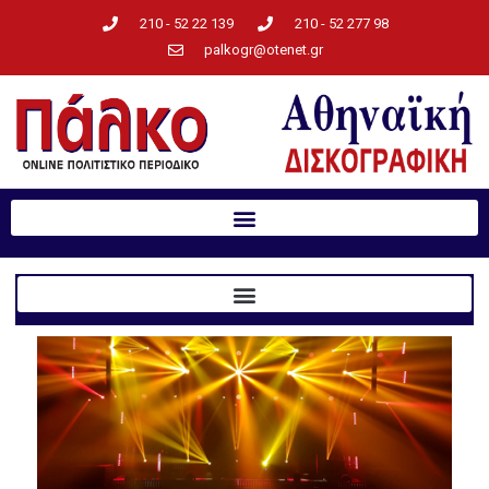
210 - 52 22 139
210 - 52 277 98
palkogr@otenet.gr