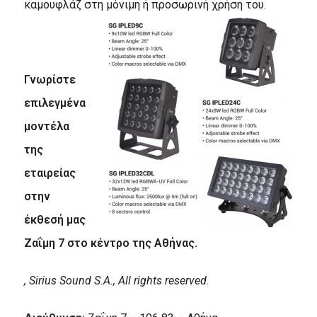
καμουφλάζ στη μόνιμη ή προσωρινή χρήση του.
Γνωρίστε
επιλεγμένα
μοντέλα
της
εταιρείας
στην
έκθεσή μας
Ζαΐμη 7 στο κέντρο της Αθήνας.
, Sirius Sound S.A., All rights reserved.