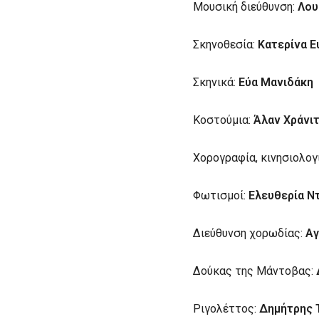
Μουσική διεύθυνση:
Λου
Σκηνοθεσία:
Κατερίνα Ε
Σκηνικά:
Εύα Μανιδάκη
Κοστούμια:
Άλαν Χράνι
Χορογραφία, κινησιολογί
Φωτισμοί:
Ελευθερία Ν
Διεύθυνση χορωδίας:
Αγ
Δούκας της Μάντοβας:
Ριγολέττος:
Δημήτρης 