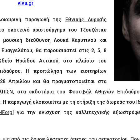
viva
.
gr
λοκαιρινή παραγωγή της
Εθνικής Λυρικής
το σκοτεινό αριστούργημα του Τζουζέππε
ε μουσική διεύθυνση Λουκά Καρυτινού και
Ευαγγελάτου, θα παρουσιαστεί στις 2, 5, 8
Ωδείο Ηρώδου Αττικού, στο πλαίσιο του
ιδαύρου. Η προπώληση των εισιτηρίων
28 Απριλίου και θα πραγματοποιείται στα
ΚΠΙΣΝ, στα
εκδοτήρια του Φεστιβάλ Αθηνών Επιδαύρο
r
.
Η παραγωγή υλοποιείται με τη στήριξη της δωρεάς του 
F.org
] για την ενίσχυση της καλλιτεχνικής εξωστρέφ
 μια από τις δημοφιλέστερες όπερες του ρεπερτορίου. Π