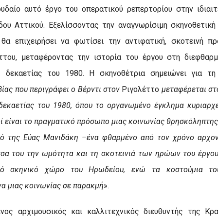
ουδαίο αυτό έργο του οπερατικού ρεπερτορίου στην ιδιαι
ου Αττικού. Εξελίσσοντας την αναγνωρίσιμη σκηνοθετική
 θα επιχειρήσει να φωτίσει την αντιφατική, σκοτεινή π
ττου, μεταφέροντας την ιστορία του έργου στη διεφθαρμ
ς δεκαετίας του 1980. Η σκηνοθέτρια σημειώνει για τη
βίας που περιγράφει ο Βέρντι στον
Ριγολέττο
μεταφέρεται στ
 δεκαετίας του 1980, όπου το οργανωμένο έγκλημα κυριαρχε
οί είναι το πραγματικό πρόσωπο μιας κοινωνίας θρησκόληπτης
κό της Εύας Μανιδάκη –ένα φθαρμένο από τον χρόνο αρχον
έσα του την ωμότητα και τη σκοτεινιά των ηρώων του έργου
κό σκηνικό χώρο του Ηρωδείου, ενώ τα κοστούμια το
α μιας κοινωνίας σε παρακμή
».
μένος αρχιμουσικός και καλλιτεχνικός διευθυντής της Κρ