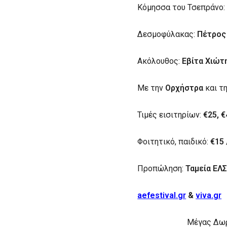
Κόμησσα του Τσεπράνο
Δεσμοφύλακας:
Πέτρος
Ακόλουθος:
Εβίτα Χιώτ
Με την
Ορχήστρα
και τ
Τιμές εισιτηρίων:
€25, €
Φοιτητικό, παιδικό:
€15
Προπώληση:
Ταμεία ΕΛ
aefestival
.
gr
&
viva
.
gr
Μέγας Δω