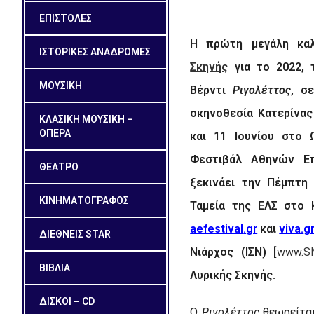
ΕΠΙΣΤΟΛΕΣ
Η πρώτη μεγάλη κα
ΙΣΤΟΡΙΚΕΣ ΑΝΑΔΡΟΜΕΣ
Σκηνής
για το 2022, 
ΜΟΥΣΙΚΗ
Βέρντι
Ριγολέττος
, σ
σκηνοθεσία Κατερίνας 
ΚΛΑΣΙΚΗ ΜΟΥΣΙΚΗ –
ΟΠΕΡΑ
και 11 Ιουνίου στο 
Φεστιβάλ Αθηνών Επ
ΘΕΑΤΡΟ
ξεκινάει την Πέμπτη 
ΚΙΝΗΜΑΤΟΓΡΑΦΟΣ
Ταμεία της ΕΛΣ στο 
aefestival
.
gr
και
viva
.
g
ΔΙΕΘΝΕΙΣ STAR
Νιάρχος (ΙΣΝ) [
www.SN
ΒΙΒΛΙΑ
Λυρικής Σκηνής.
ΔΙΣΚΟΙ – CD
Ο
Ριγολέττος
θεωρείται