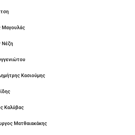
ίτση
ς Μαγουλάς
 Νέζη
υγγενιώτου
Δημήτρης Κασιούμης
νίδης
ης Καλύβας
ώργος Ματθαιακάκης