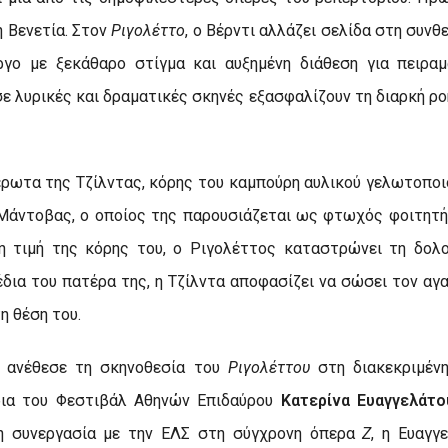
η Βενετία. Στον
Ριγολέττο
, ο Βέρντι αλλάζει σελίδα στη συνθ
ργο με ξεκάθαρο στίγμα και αυξημένη διάθεση για πειρα
 λυρικές και δραματικές σκηνές εξασφαλίζουν τη διαρκή ρο
 έρωτα της Τζίλντας, κόρης του καμπούρη αυλικού γελωτοποι
Μάντοβας, ο οποίος της παρουσιάζεται ως φτωχός φοιτητή
νη τιμή της κόρης του, ο Ριγολέττος καταστρώνει τη δολ
ια του πατέρα της, η Τζίλντα αποφασίζει να σώσει τον αγα
η θέση του.
ή ανέθεσε τη σκηνοθεσία του
Ριγολέττου
στη διακεκριμένη
τρια του Φεστιβάλ Αθηνών Επιδαύρου
Κατερίνα Ευαγγελάτο
η συνεργασία με την ΕΛΣ στη σύγχρονη όπερα
Ζ
, η Ευαγγ