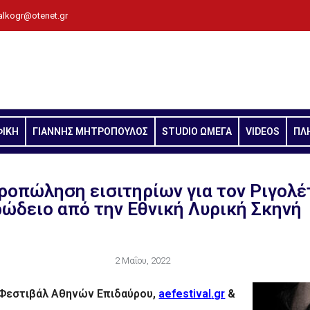
alkogr@otenet.gr
ΦΙΚΗ
ΓΙΑΝΝΗΣ ΜΗΤΡΟΠΟΥΛΟΣ
STUDIO ΩΜΕΓΑ
VIDEOS
ΠΛ
ροπώληση εισιτηρίων για τον Ριγολέ
ώδειο από την Εθνική Λυρική Σκηνή
2 Μαΐου, 2022
α Φεστιβάλ Αθηνών Επιδαύρου,
aefestival
.
gr
&