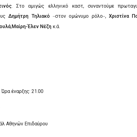
τινός
. Στο αμιγώς ελληνικό καστ, συναντούμε πρωταγ
ους
Δημήτρη Τηλιακό
στον ομώνυμο ρόλο
,
Χριστίνα Π
–
–
ουλά
,
Μαίρη-Έλεν Νέζη
κ.ά.
•
Ώρα έναρξης: 21.00
ύ
βάλ Αθηνών Επιδαύρου