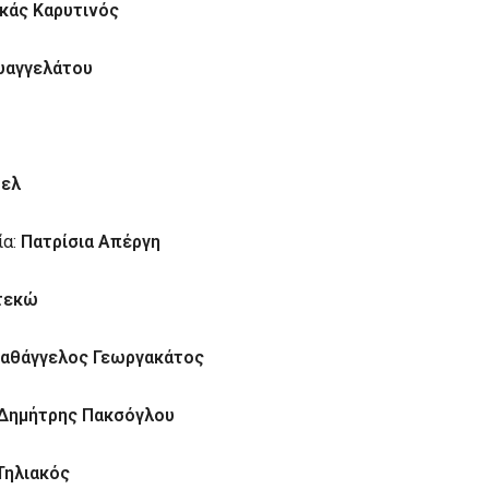
κάς Καρυτινός
υαγγελάτου
τελ
α:
Πατρίσια Απέργη
τεκώ
αθάγγελος Γεωργακάτος
Δημήτρης Πακσόγλου
Τηλιακός