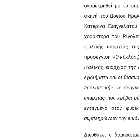
αναμετρηθεί με το σπ
σκηνή του Ωδείου Ηρώδ
Κατερίνα Ευαγγελάτου
χαρακτήρα του Ριγολέ
ιταλικής επαρχίας τη
προσέγγιση: «
Ο κύκλος 
ιταλικής επαρχίας της
εγκλήματα και οι βιασμ
προληπτικής. Το σκηνι
επαρχίας, που κρύβει μ
ενταγμένο στον φυσι
συμπληρώνουν την εικόν
Διευθύνει ο διακεκρι