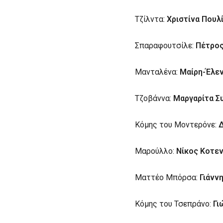
Τζίλντα:
Χριστίνα Πουλ
Σπαραφουτσίλε:
Πέτρο
Μανταλένα:
Μαίρη-Έλεν
Τζοβάννα:
Μαργαρίτα Σ
Κόμης του Μοντερόνε:
Μαρούλλο:
Νίκος Κοτε
Ματτέο Μπόρσα:
Γιάνν
Κόμης του Τσεπράνο:
Γι