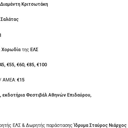
:
Διαμάντη Κριτσωτάκη
 Σαλάτας
η
η
Χορωδία
της
ΕΛΣ
45, €55, €60, €85, €100
/ ΑΜΕΑ:
€15
Σ, εκδοτήρια Φεστιβάλ Αθηνών Επιδαύρου,
ρητής ΕΛΣ & Δωρητής παράστασης
Ίδρυμα Σταύρος Νιάρχος 