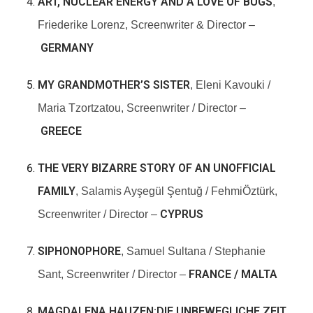
ART, NUCLEAR ENERGY AND A LOVE OF BUGS
,
Friederike Lorenz, Screenwriter & Director –
GERMANY
MY GRANDMOTHER’S SISTER
, Eleni Kavouki /
Maria Tzortzatou, Screenwriter / Director –
GREECE
THE VERY BIZARRE STORY OF AN UNOFFICIAL
FAMILY
, Salamis Ayşegül Şentuğ / FehmiÖztürk,
CYPRUS
Screenwriter / Director –
SIPHONOPHORE
, Samuel Sultana / Stephanie
FRANCE / MALTA
Sant, Screenwriter / Director –
MAGDALENA HAUZEN:DIE UNBEWEGLICHE ZEIT
,