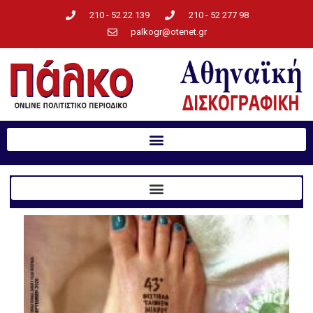
210 - 52 22 139
210 - 52 277 98
palkogr@otenet.gr