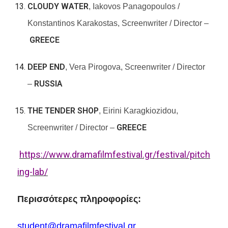
CLOUDY WATER
, Iakovos Panagopoulos /
Konstantinos Karakostas, Screenwriter / Director –
GREECE
DEEP END
, Vera Pirogova, Screenwriter / Director
RUSSIA
–
THE TENDER SHOP
, Eirini Karagkiozidou,
GREECE
Screenwriter / Director –
https://www.dramafilmfestival.gr/festival/pitch
ing-lab/
Περισσότερες πληροφορίες:
student
@
dramafilmfestival
.
gr