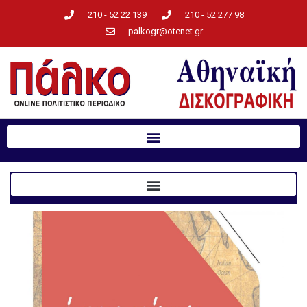
210 - 52 22 139
210 - 52 277 98
palkogr@otenet.gr