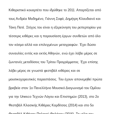
Κιθαριστικό κουαρτέτο που ιδρύθηκε το 2011. Απαρτίζεται από
τους Ανδρέα Μαδημένο, Γιάννη Σοφό, Δημήτρη Κλαυδιανό και
Τάκη Πατέ. Στόχος του είναι η εξερεύνηση του ρεπερτορίου για
τέσσερις κιθάρες και η παρουσίαση έργων συνθετών από όλο
τον κόσμο αλλά και επιλεγμένων μεταγραφών. Έχει δώσει
συναυλίες εντός και εκτός Αθηνών, ενώ έχει λάβει μέρος σε
ζωντανές μεταδόσεις του Τρίτου Προγράμματος. Έχει επίσης
λάβει μέρος σε γνωστά φεστιβάλ κιθάρας και σε
μουσικοχορευτικές παραστάσεις. Του έχουν απονεμηθεί πρώτα
βραβεία στον 1ο Πανελλήνιο Μουσικό Διαγωνισμό του Ομίλου
για την
Unesco
Τεχνών Λόγου και Επιστημών (2013), στο 2ο
Φεστιβάλ Κλασικής Κιθάρας Καρδίτσας (2014) και στο 5ο
Φεστιβάλ Κιθάρας Παλαιού Φαλήρου (2016). Τα μέλη του