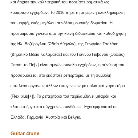
και άρχισε την καλλιτεχνική του πορεία
πειραματικά ως
κουαρτέτο εγχόρδων. Το 2016 πήρε τη σημερινή ολοκληρωμένη
του μορφή, ενός μεγάλου συνόλου μουσικής δωματίου. Η
προετοιμασία γίνεται υπό την κοινή διδασκαλία και καθοδήγηση
της Ηλ. Βεζύρογλου (Ωδείο Αθηνών), της Γεωργίας Τσολάκη
(Δημοτικό Ωδείο Καλαμάτας) και του Γιάννου Γιοβάνου (Ορφείο).
Παρότι το Fle[x] είναι αμιγώς σύνολο εγχόρδων, η σύνθεσή του
προσαρμόζεται στο εκάστοτε ρεπερτόριο, με τη συμβολή
επιπλέον οργάνων άλλων οικογενειών με σολιστικό χαρακτήρα
(Flex plus[+]). Το ρεπερτόριό του περιλαμβάνει μπαρόκ και
κλασικά έργα και σύγχρονες συνθέσεις. Έχει εμφανιστεί σε
Ελλάδα, Γερμανία, Αυστρία και Βέλγιο.
Guitar
-4
tune