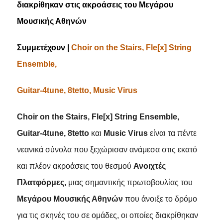
διακρίθηκαν στις ακροάσεις
του Μεγάρου
Μουσικής Αθηνών
Συμμετέχουν
|
Choir on the Stairs, Fle[x] String
Ensemble,
Guitar
-4
tune
, 8
tetto
,
Music
Virus
Choir
on
the
Stairs
,
Fle
[
x
]
String
Ensemble
,
Guitar
-4
tune
, 8
tetto
και
Music
Virus
είναι τα πέντε
νεανικά σύνολα που ξεχώρισαν ανάμεσα στις εκατό
και πλέον ακροάσεις του θεσμού
Ανοιχτές
Πλατφόρμες,
μιας σημαντικής πρωτοβουλίας του
Μεγάρου Μουσικής Αθηνών
που άνοιξε το δρόμο
για τις σκηνές του σε ομάδες, οι οποίες διακρίθηκαν