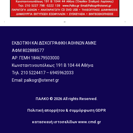
ΕΚΔΟΤΙΚΗ ΚΑΙ ΔΙΣΚΟΓΡΑΦΙΚΗ ΑΘΗΝΩΝ ΑΜΚΕ
ΑΦΜ 802888577
ΑΡ. ΓΕΜΗ 184679503000
Κωνσταντινουπόλεως 191 B 104 44 Αθήνα
Τηλ. 210 5224417 – 6945962033
Email: palkogr@otenet.gr
ΠΑΛΚΟ © 2026 All rights Reserved.
Πολιτική απορρήτου & συμμόρφωση GDPR
κατασκευή ιστοσελίδων
www.cmd.gr