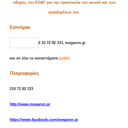
οδηγίες του ΕΟΔΥ για την προστασία του κοινού και των
εργαζομένων του.
E
ισιτήρια
2
10 72 82 333,
megaron
.
gr
και σε όλα τα καταστήματα
public
Πληροφορίες
210 72 82 333
http
://
www
.
megaron
.
gr
https
://
www
.
facebook
.
com
/
megaron
.
gr