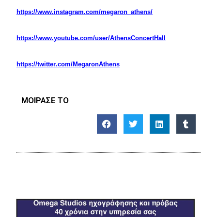
https
://
www
.
instagram
.
com
/
megaron
_
athens
/
https
://
www
.
youtube
.
com
/
user
/
AthensConcertHall
https
://
twitter
.
com
/
MegaronAthens
ΜΟΙΡΑΣΕ ΤΟ