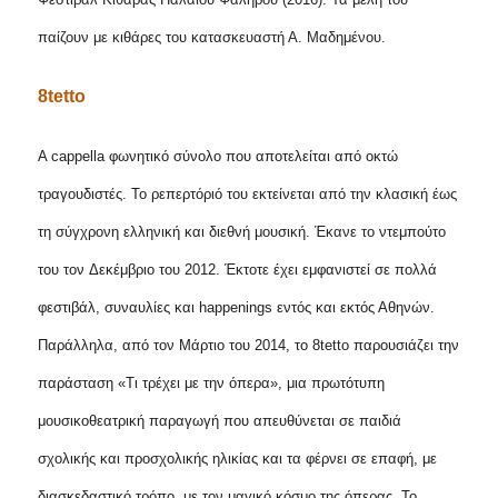
παίζουν με κιθάρες του κατασκευαστή Α. Μαδημένου.
8
tetto
Α
ca
p
pella
φωνητικό σύνολο που αποτελείται από οκτώ
τραγουδιστές.
Το ρεπερτόριό του εκτείνεται από την κλασική έως
τη
σύγχρονη ελληνική και διεθνή μουσική. Έκανε το ντεμπούτο
του τον
Δεκέμβριο
του 2012. Έκτοτε έχει εμφανιστεί σε πολλά
φεστιβάλ, συναυλίες και
happenings
εντός και εκτός Αθηνών.
Παράλληλα, από τον Μάρτιο του 2014, το 8
tetto
παρουσιάζει την
παράσταση «Τι τρέχει με την όπερα», μια πρωτότυπη
μουσικοθεατρική παραγωγή που απευθύνεται σε παιδιά
σχολικής και προσχολικής ηλικίας και τα φέρνει σε επαφή, με
διασκεδαστικό τρόπο, με τον μαγικό κόσμο της όπερας.
Το