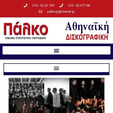
210 - 52 22 139
210 - 52 277 98
palkogr@otenet.gr