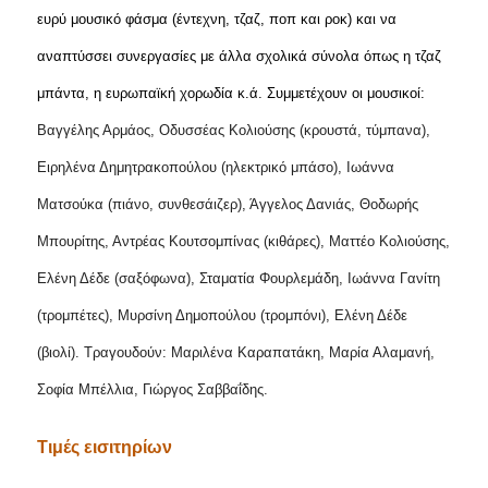
ευρύ μουσικό φάσμα (έντεχνη, τζαζ, ποπ και ροκ) και να
αναπτύσσει συνεργασίες με άλλα σχολικά σύνολα όπως η τζαζ
μπάντα, η ευρωπαϊκή χορωδία κ.ά. Συμμετέχουν οι μουσικοί:
Βαγγέλης Αρμάος, Οδυσσέας Κολιούσης (κρουστά, τύμπανα),
Ειρηλένα Δημητρακοπούλου (ηλεκτρικό μπάσο), Ιωάννα
Ματσούκα (πιάνο, συνθεσάιζερ), Άγγελος Δανιάς, Θοδωρής
Μπουρίτης, Αντρέας Κουτσομπίνας (κιθάρες), Ματτέο Κολιούσης,
Ελένη Δέδε (σαξόφωνα), Σταματία Φουρλεμάδη, Ιωάννα Γανίτη
(τρομπέτες), Μυρσίνη Δημοπούλου (τρομπόνι), Ελένη Δέδε
(βιολί). Τραγουδούν: Μαριλένα Καραπατάκη, Μαρία Αλαμανή,
Σοφία Μπέλλια, Γιώργος Σαββαΐδης.
Τιμές εισιτηρίων