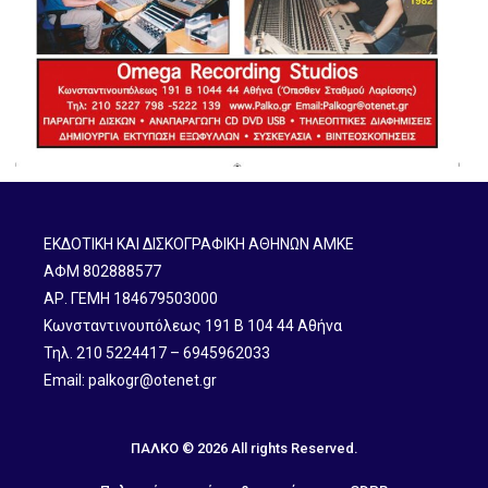
ΕΚΔΟΤΙΚΗ ΚΑΙ ΔΙΣΚΟΓΡΑΦΙΚΗ ΑΘΗΝΩΝ ΑΜΚΕ
ΑΦΜ 802888577
ΑΡ. ΓΕΜΗ 184679503000
Κωνσταντινουπόλεως 191 B 104 44 Αθήνα
Τηλ. 210 5224417 – 6945962033
Email: palkogr@otenet.gr
ΠΑΛΚΟ © 2026 All rights Reserved.