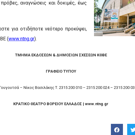
 πρόβες, αναγνώσεις και δοκιμές, έως
στε για οτιδήποτε νεότερο προκύψει,
ΒΕ (
www
.
ntng
.
gr
).
ΤΜΗΜΑ ΕΚΔΟΣΕΩΝ & ΔΗΜΟΣΙΩΝ ΣΧΕΣΕΩΝ ΚΘΒΕ
ΓΡΑΦΕΙΟ ΤΥΠΟΥ
Γουγουτσά – Νίκος Βασιλάκης
Τ. 2315 200 010 – 2315 200 024 – 2315 200 035
ΚΡΑΤΙΚΟ ΘΕΑΤΡΟ ΒΟΡΕΙΟΥ ΕΛΛΑΔΟΣ |
www
.
ntng
.
gr