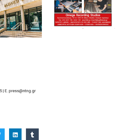
 | Ε.
press
@
ntng
.
gr