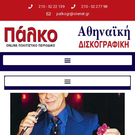
210 - 52 22 139
210 - 52 277 98
palkogr@otenet.gr