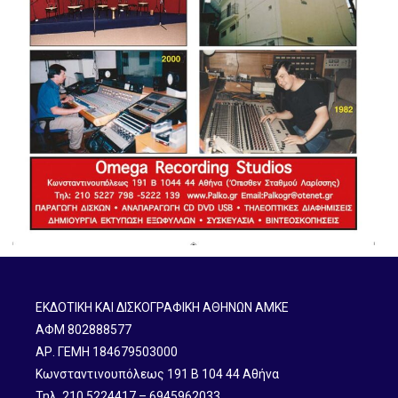
ΕΚΔΟΤΙΚΗ ΚΑΙ ΔΙΣΚΟΓΡΑΦΙΚΗ ΑΘΗΝΩΝ ΑΜΚΕ
ΑΦΜ 802888577
ΑΡ. ΓΕΜΗ 184679503000
Κωνσταντινουπόλεως 191 B 104 44 Αθήνα
Τηλ. 210 5224417 – 6945962033