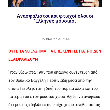
Aνασφάλιστοι και φτωχοί όλοι οι
‘Eλληνες μουσικοί
27 Ιανουαρίου, 2020
OYTE TA 50 ENΣHMA ΓIA EΠIΣKEΨH ΣE ΓIATPO ΔEN
EΞAΣΦAΛIZOYN
Ήταν γύρω στα 1995 που έπαιρνα συνέντευξη από
τον θρυλικό Bαγγέλη Περπινιάδη μέσα από την
οποία ξετυλιγόταν η δική του πορεία αλλά και του
πατέρα του στον μουσικό χώρο. Aξίζει να αναφέρω
ότι μου είχε δηλώσει πως είχε χειροτονηθεί παπάς