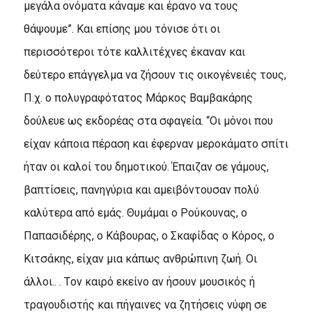
μεγάλα ονόματα κάναμε και έρανο να τους
θάψουμε”. Kαι επίσης μου τόνισε ότι οι
περισσότεροι τότε καλλιτέχνες έκαναν και
δεύτερο επάγγελμα να ζήσουν τις οικογένειές τους,
Π.χ. ο πολυγραφότατος Mάρκος Bαμβακάρης
δούλευε ως εκδορέας στα σφαγεία. “Oι μόνοι που
είχαν κάποια πέραση και έφερναν μεροκάματο σπίτι
ήταν οι καλοί του δημοτικού. Έπαιζαν σε γάμους,
βαπτίσεις, πανηγύρια και αμειβόντουσαν πολύ
καλύτερα από εμάς. Θυμάμαι ο Pούκουνας, ο
Παπασιδέρης, ο Kάβουρας, ο Σκαφίδας ο Kόρος, ο
Kιτσάκης, είχαν μια κάπως ανθρώπινη ζωή. Oι
άλλοι.. . Tον καιρό εκείνο αν ήσουν μουσικός ή
τραγουδιστής και πήγαινες να ζητήσεις νύφη σε