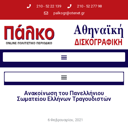
210 - 52 22 139
210 - 52 277 98
palkogr@otenet.gr
Aνακοίνωση του Πανελλήνιου
Σωματείου Ελλήνων Τραγουδιστών
6 Φεβρουαρίου, 2021