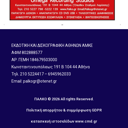
ΕΚΔΟΤΙΚΗ ΚΑΙ ΔΙΣΚΟΓΡΑΦΙΚΗ ΑΘΗΝΩΝ ΑΜΚΕ
ΑΦΜ 802888577
ΑΡ. ΓΕΜΗ 184679503000
Κωνσταντινουπόλεως 191 B 104 44 Αθήνα
Τηλ. 210 5224417 – 6945962033
Email: palkogr@otenet.gr
ΠΑΛΚΟ © 2026 All rights Reserved.
Πολιτική απορρήτου & συμμόρφωση GDPR
κατασκευή ιστοσελίδων
www.cmd.gr