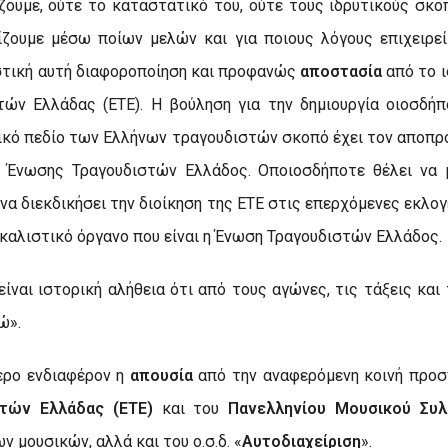
ζουμε, ούτε το καταστατικό του, ούτε τους ιδρυτικούς σκο
ζουμε μέσω ποίων μελών και για ποιους λόγους επιχειρείτ
ιστική αυτή διαφοροποίηση και προφανώς
αποστασία
από το 
ών Ελλάδας (ΕΤΕ). Η βούληση για την δημιουργία οιοσδή
ικό πεδίο των Ελλήνων τραγουδιστών σκοπό έχει τον αποπ
ς Ένωσης Τραγουδιστών Ελλάδος. Οποιοσδήποτε θέλει να 
ά να διεκδικήσει την διοίκηση της ΕΤΕ στις επερχόμενες εκλ
δικαλιστικό όργανο που είναι η Ένωση Τραγουδιστών Ελλάδος.
είναι ιστορική αλήθεια ότι από τους αγώνες, τις τάξεις και
ώ».
τερο ενδιαφέρον η
απουσία
από την αναφερόμενη κοινή προ
τών Ελλάδας (ΕΤΕ)
και του
Πανελληνίου Μουσικού Συλ
 μουσικών, αλλά και του ο.σ.δ. «
Αυτοδιαχείριση
».