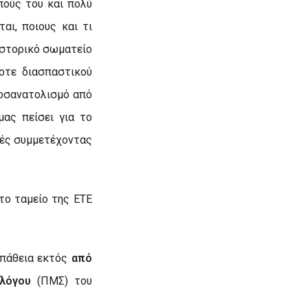
πούς του και πολύ
αι, ποιους και τι
ιστορικό σωματείο
ποτε διασπαστικού
ροσανατολισμό από
μας πείσει για το
ογές συμμετέχοντας
 το ταμείο της ΕΤΕ
σπάθεια εκτός
από
λόγου
(ΠΜΣ) του