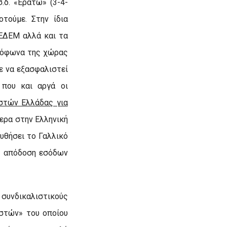
.δ. «Ερατώ» (3-4-
τούμε. Στην ίδια
ΕΔΕΜ αλλά και τα
ιόφωνα της χώρας
 να εξασφαλιστεί
 που και αργά οι
ιστών Ελλάδας για
τερα στην Ελληνική
υθήσει το Γαλλικό
με απόδοση εσόδων
 συνδικαλιστικούς
ιστών» του οποίου