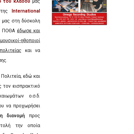
ο του κλάδου
μας
 της
International
ν μας στη δύσκολη
ης ΠΟΘΑ
έδωσε και
μουσικοί-ηθοποιοί
πολιτείας
και να
σης.
Πολιτεία, εδώ και
ς τον εισπρακτικό
αιωμάτων ο.σ.δ.
ου να προχωρήσει
τη διανομή
προς
στολή την οποία