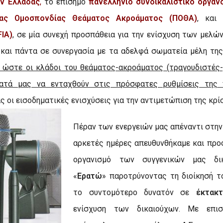
ν Ελλάδας
,
το επίσημο
πανελλήνιο συνδικαλιστικό όργαν
ιας Ομοσπονδίας Θεάματος Ακροάματος (ΠΟΘΑ)
, και
FIA)
, σε μία συνεχή προσπάθεια για την ενίσχυση των μελώ
 και πάντα σε συνεργασία με τα αδελφά σωματεία μέλη τ
 ώστε οι κλάδοι του θεάματος-ακροάματος (τραγουδιστές-
ατά μας να ενταχθούν στις πρόσφατες ρυθμίσεις της 
ς οι εισοδηματικές ενισχύσεις για την αντιμετώπιση της κρί
Πέραν των ενεργειών μας απέναντι στην 
αρκετές ημέρες απευθυνθήκαμε και προ
οργανισμό των συγγενικών μας δικ
«
Ερατώ
» παροτρύνοντας τη διοίκησή τ
το συντομότερο δυνατόν σε
έκτακ
ενίσχυση των δικαιούχων. Με επι