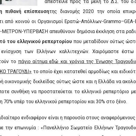
απέστειλε προς τα μέλη το Δ.Σ. του ο.σ
η πιθανή επίσπευση
της διανομής 2020 την οποία επικρο
τι από κοινού οι Οργανισμοί Ερατώ-Απόλλων-
Grammo
–
G
ΕΑ-
ΜΕΤΡΟΝ-ΥΠΕΡΒΑΣΗ απευθύνουν δημόσια έκκληση στα ραδ
τό του ελληνικού ρεπερτορίου
που μεταδίδουν ούτως ώστε
 ενίσχυση των Ελλήνων καλλιτεχνών. Χαιρόμαστε έστω
τούν το
πάγιο αίτημα εδώ και χρόνια της Ένωσης Τραγουδ
ΚΟ ΤΡΑΓΟΥΔΙ»
το οποίο έχει κατατεθεί αρμοδίως και ειδικό
φή οικονομικής δικλείδας ούτως ώστε και η Ελλάδα να ακολο
ποτε συνθήκη να προστατεύεται το ελληνικό ρεπερτόριο 
η 70% υπέρ του ελληνικού ρεπερτορίου και 30% στο ξένο.
ιδιαίτερο ενδιαφέρον είναι η παρουσία στους αναφερόμενους
με την επωνυμία : «Πανελλήνιο Σωματείο Ελλήνων Τραγουδ