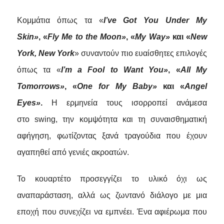
Κομμάτια
όπως
τα
«
I’ve Got You Under My
Skin
»
,
«
Fly Me to the Moon
»
,
«
My Way
»
και
«
New
York, New York
»
συναντούν
πιο
ευαίσθητες
επιλογές
όπως
τα
«
I’m a Fool to Want You
»
,
«
All My
Tomorrows
»
,
«
One for My Baby
»
και
«
Angel
Eyes
»
.
Η ερμηνεία τους ισορροπεί ανάμεσα
στο
swing
, την κομψότητα και τη συναισθηματική
αφήγηση, φωτίζοντας ξανά τραγούδια που έχουν
αγαπηθεί από γενιές ακροατών.
Το κουαρτέτο προσεγγίζει το υλικό όχι ως
αναπαράσταση, αλλά ως ζωντανό διάλογο με μια
εποχή που συνεχίζει να εμπνέει. Ένα αφιέρωμα που