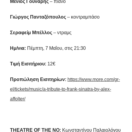
Μένιος Γούναρης
– πιάνο
Γιώργος Πανταζόπουλος
– κοντραμπάσο
Σεραφείμ Μπέλλος
– ντραμς
Ημ/νια:
Πέμπτη, 7 Μαΐου, στις 21:30
Tιμή Εισιτήριου:
12€
Προπώληση Εισιτηρίων:
https://www.more.com/gr-
el/tickets/music/a-tribute-to-frank-sinatra-by-alex-
affolter/
THEATRE OF THE NO:
Κωνσταντίνου Παλαιολόγου