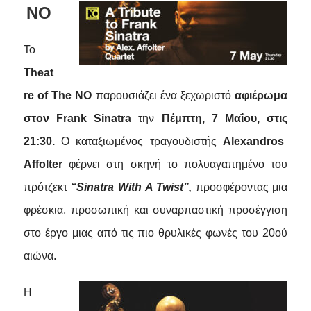
NO
Το
Theat
re of The NO
παρουσιάζει
ένα
ξεχωριστό
αφιέρωμα
στον
Frank Sinatra
την
Πέμπτη
, 7
Μαΐου
,
στις
21:30.
Ο καταξιωμένος τραγουδιστής
Alexandros
Affolter
φέρνει στη σκηνή το πολυαγαπημένο του
πρότζεκτ
“Sinatra With A Twist”,
προσφέροντας μια
φρέσκια, προσωπική και συναρπαστική προσέγγιση
στο έργο μιας από τις πιο θρυλικές φωνές του 20ού
αιώνα.
Η