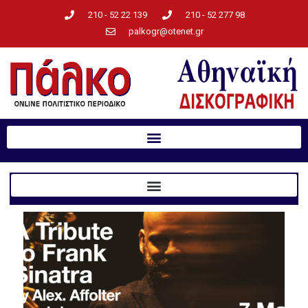
210 - 52 22 139
210 - 52 277 98
palkogr@otenet.gr