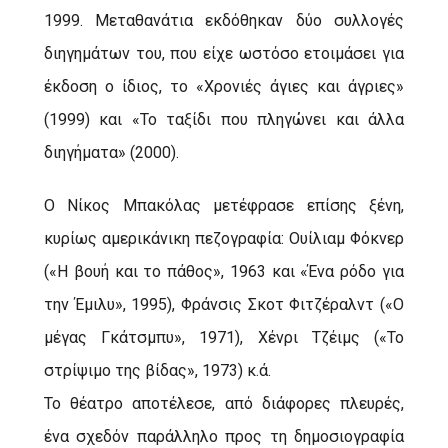
1999. Μεταθανάτια εκδόθηκαν δύο συλλογές
διηγημάτων του, που είχε ωστόσο ετοιμάσει για
έκδοση ο ίδιος, το «Χρονιές άγιες και άγριες»
(1999) και «Το ταξίδι που πληγώνει και άλλα
διηγήματα» (2000).
Ο Νίκος Μπακόλας μετέφρασε επίσης ξένη,
κυρίως αμερικάνικη πεζογραφία: Ουίλιαμ Φόκνερ
(«Η βουή και το πάθος», 1963 και «Ένα ρόδο για
την Έμιλυ», 1995), Φράνσις Σκοτ Φιτζέραλντ («Ο
μέγας Γκάτσμπυ», 1971), Χένρι Τζέιμς («Το
στρίψιμο της βίδας», 1973) κ.ά.
Το θέατρο αποτέλεσε, από διάφορες πλευρές,
ένα σχεδόν παράλληλο προς τη δημοσιογραφία