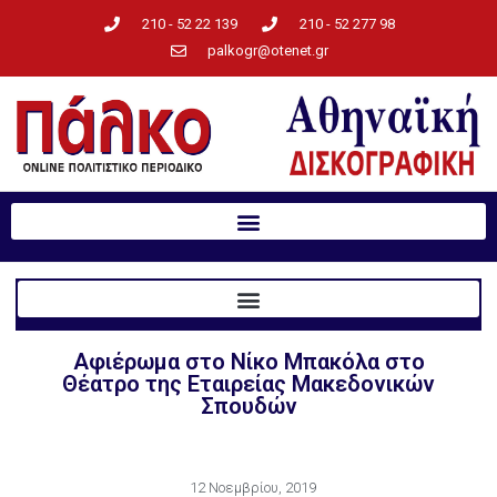
210 - 52 22 139
210 - 52 277 98
palkogr@otenet.gr
Αφιέρωμα στο Νίκο Μπακόλα στο
Θέατρο της Εταιρείας Μακεδονικών
Σπουδών
12 Νοεμβρίου, 2019