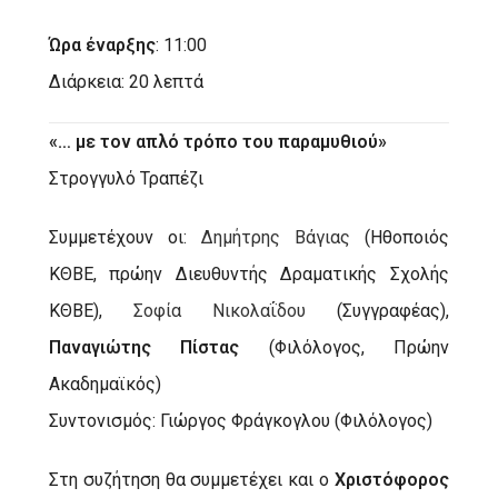
Ώρα έναρξης
: 11:00
Διάρκεια: 20 λεπτά
«… με τον απλό τρόπο του παραμυθιού»
Στρογγυλό Τραπέζι
Συμμετέχουν οι:
Δημήτρης Βάγιας
(Ηθοποιός
ΚΘΒΕ, πρώην Διευθυντής Δραματικής Σχολής
ΚΘΒΕ),
Σοφία Νικολαΐδου
(Συγγραφέας),
Παναγιώτης Πίστας
(Φιλόλογος, Πρώην
Ακαδημαϊκός)
Συντονισμός: Γιώργος Φράγκογλου (Φιλόλογος)
Στη συζήτηση θα συμμετέχει και ο
Χριστόφορος