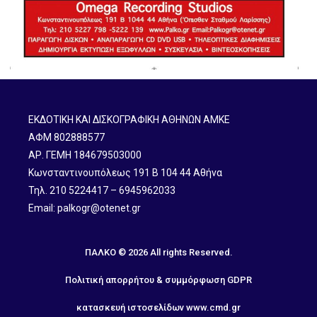
ΕΚΔΟΤΙΚΗ ΚΑΙ ΔΙΣΚΟΓΡΑΦΙΚΗ ΑΘΗΝΩΝ ΑΜΚΕ
ΑΦΜ 802888577
ΑΡ. ΓΕΜΗ 184679503000
Κωνσταντινουπόλεως 191 B 104 44 Αθήνα
Τηλ. 210 5224417 – 6945962033
Email: palkogr@otenet.gr
ΠΑΛΚΟ © 2026 All rights Reserved.
Πολιτική απορρήτου & συμμόρφωση GDPR
κατασκευή ιστοσελίδων
www.cmd.gr