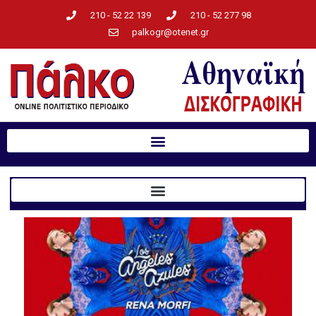
210 - 52 22 139
210 - 52 277 98
palkogr@otenet.gr