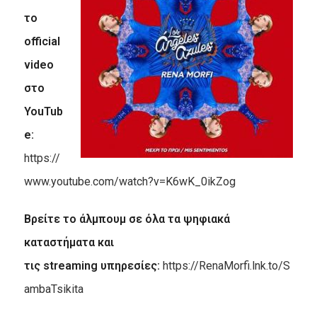
το
official
video
στο
YouTub
e:
https://
www.youtube.com/watch?v=K6wK_0ikZog
Βρείτε το άλμπουμ σε όλα τα ψηφιακά
καταστήματα και
τις
streaming
υπηρεσίες:
https://RenaMorfi.lnk.to/S
ambaTsikita