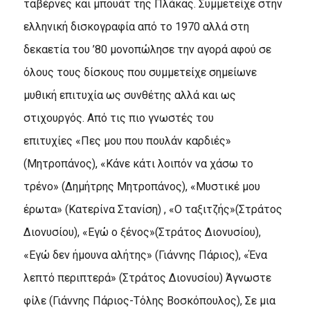
ταβέρνες και μπουάτ της Πλάκας. Συμμετείχε στην
ελληνική δισκογραφία από το 1970 αλλά στη
δεκαετία του ’80 μονοπώλησε την αγορά αφού σε
όλους τους δίσκους που συμμετείχε σημείωνε
μυθική επιτυχία ως συνθέτης αλλά και ως
στιχουργός. Από τις πιο γνωστές του
επιτυχίες «Πες μου που πουλάν καρδιές»
(Μητροπάνος), «Κάνε κάτι λοιπόν να χάσω το
τρένο» (Δημήτρης Μητροπάνος), «Μυστικέ μου
έρωτα» (Κατερίνα Στανίση) , «Ο ταξιτζής»(Στράτος
Διονυσίου), «Εγώ ο ξένος»(Στράτος Διονυσίου),
«Εγώ δεν ήμουνα αλήτης» (Γιάννης Πάριος), «Ένα
λεπτό περιπτερά» (Στράτος Διονυσίου) Άγνωστε
φίλε (Γιάννης Πάριος-Τόλης Βοσκόπουλος), Σε μια