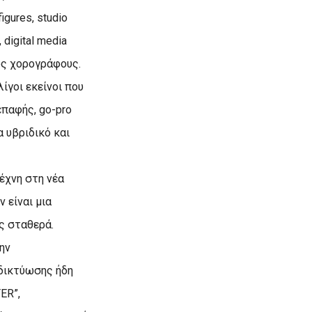
gures, studio
digital media
ους χορογράφους.
λίγοι εκείνοι που
επαφής, go-pro
α υβριδικό και
έχνη στη νέα
 είναι μια
ς σταθερά.
ην
 δικτύωσης ήδη
ΤΕR”,