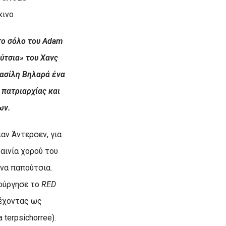
κινο
το σόλο του
Adam
ύτσια» του Χανς
Βασίλη Βηλαρά ένα
 πατριαρχίας και
ων.
αν Άντερσεν, για
αινία χορού του
ινα παπούτσια.
ιούργησε το
RED
 έχοντας ως
terpsichorree).