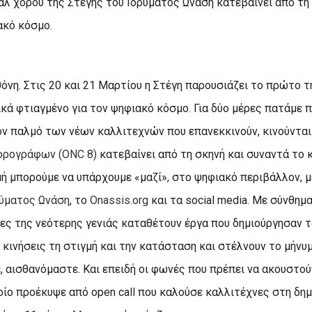
λ χορού της Στέγης του Ιδρύματος Ωνάση κατεβαίνει από τη 
ακό κόσμο.
όνη. Στις 20 και 21 Μαρτίου η Στέγη παρουσιάζει το πρώτο τ
ικά φτιαγμένο για τον ψηφιακό κόσμο. Για δύο μέρες πατάμε 
ον παλμό των νέων καλλιτεχνών που επανεκκινούν, κινούνται 
ορογράφων (ONC 8)
κατεβαίνει από τη σκηνή και συναντά το 
μή μπορούμε να υπάρχουμε «μαζί», στο ψηφιακό περιβάλλον, 
ρύματος Ωνάση
, το
Onassis.org
και τα social media. Με σύνθημ
ες της νεότερης γενιάς καταθέτουν έργα που δημιούργησαν τ
 κινήσεις τη στιγμή και την κατάσταση και στέλνουν το μήνυ
 αισθανόμαστε. Και επειδή οι φωνές που πρέπει να ακουστούν
οίο προέκυψε από open call που καλούσε καλλιτέχνες στη δημ