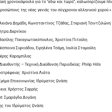
ακή χρονοκάψουλα για το “εδώ και τώρα”, καλωσορίζουμε πλ
ροσώπους της νέας γενιάς του σύγχρονου ελληνικού χορού.»
Ιλειάνα Δημάδη, Κωνσταντίνος Τζάθας, Στεριανή Τσιντζιλώνη
μητρα Δερνίκου
ασίλης Παναγιωτακόπουλος, Χριστίνα Πιτούλη
σποινα Σιφνιάδου, Ειρηλένα Τσάμη, Ιουλία Σταμούλη
τέρης Καραμπίλας
ευθυντής – Τεχνική Διεύθυνση Περιοδείας: Philip Hills
τρέφειας: Χριστίνα Λιάτα
Τμήμα Επικοινωνίας Ιδρύματος Ωνάση
εια: Χρήστος Σαρρής
nt: Σμαράγδα Δογάνη
ης του Ιδρύματος Ωνάση