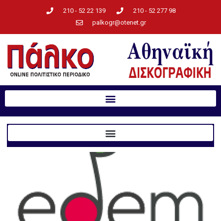
210 - 52 22 139
210 - 52 277 98
palkogr@otenet.gr