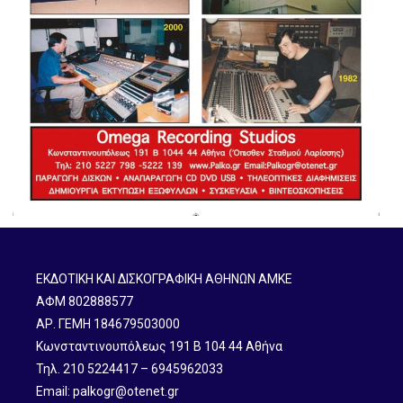
ΕΚΔΟΤΙΚΗ ΚΑΙ ΔΙΣΚΟΓΡΑΦΙΚΗ ΑΘΗΝΩΝ ΑΜΚΕ
ΑΦΜ 802888577
ΑΡ. ΓΕΜΗ 184679503000
Κωνσταντινουπόλεως 191 B 104 44 Αθήνα
Τηλ. 210 5224417 – 6945962033
Email: palkogr@otenet.gr