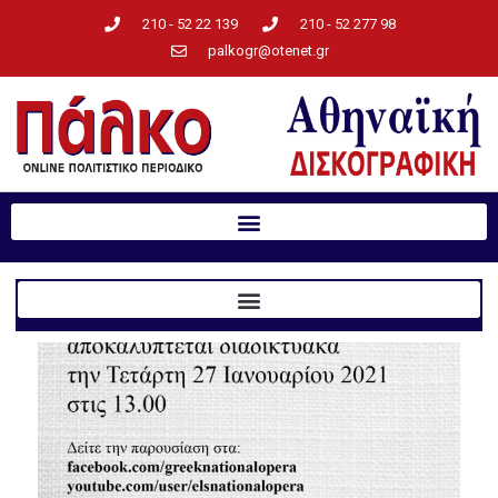
210 - 52 22 139
210 - 52 277 98
palkogr@otenet.gr